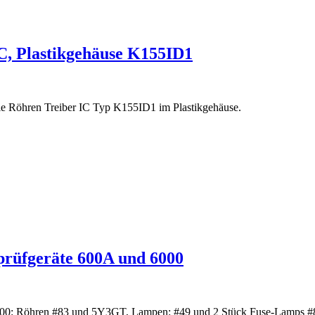
IC, Plastikgehäuse K155ID1
ixie Röhren Treiber IC Typ K155ID1 im Plastikgehäuse.
nprüfgeräte 600A und 6000
 6000: Röhren #83 und 5Y3GT, Lampen: #49 und 2 Stück Fuse-Lamps #