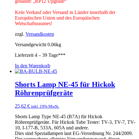
genannt: „RP12 Upgrade“
Kein Verkauf oder Versand in Länder innerhalb der
Europäischen Union und des Europäischen
Wirtschaftsraumes!
zzgl.
Versandkosten
Versandgewicht 0.06kg
Lieferzeit
4 – 39 Tage***
In den Warenkorb
Shorts Lamp NE-45 für Hickok
Röhrenprüfgeräte
25,62
€
inkl. 19% MwSt.
Shorts Lamp Type NE-45 (B7A) für Hickok
Röhrenprüfgeräte. Für Hickok Tube Tester: TV-3, TV-7, TV-
10, I-177-B, 533A, 605A und andere.
Dies sind Speziallampen laut EG-Verordnung Nr. 244/2009.
Der vorgesehene alleinige Verwendungszweck dieser