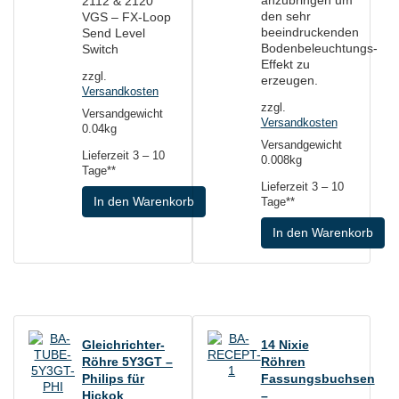
anzubringen um
2112 & 2120
den sehr
VGS – FX-Loop
beeindruckenden
Send Level
Bodenbeleuchtungs-
Switch
Effekt zu
zzgl.
erzeugen.
Versandkosten
zzgl.
Versandgewicht
Versandkosten
0.04kg
Versandgewicht
Lieferzeit
3 – 10
0.008kg
Tage**
Lieferzeit
3 – 10
In den Warenkorb
Tage**
In den Warenkorb
Gleichrichter-
14 Nixie
Röhre 5Y3GT –
Röhren
Philips für
Fassungsbuchsen
Hickok
–