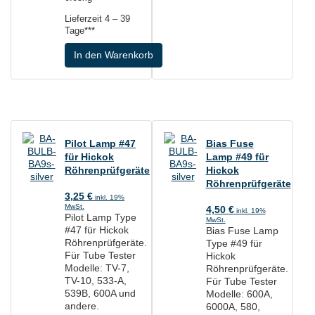
Lieferzeit
4 – 39
Tage***
In den Warenkorb
Pilot Lamp #47
Bias Fuse
für Hickok
Lamp #49 für
Röhrenprüfgeräte
Hickok
Röhrenprüfgeräte
3,25
€
inkl. 19%
MwSt.
4,50
€
inkl. 19%
Pilot Lamp Type
MwSt.
#47 für Hickok
Bias Fuse Lamp
Röhrenprüfgeräte.
Type #49 für
Für Tube Tester
Hickok
Modelle: TV-7,
Röhrenprüfgeräte.
TV-10, 533-A,
Für Tube Tester
539B, 600A und
Modelle: 600A,
andere.
6000A, 580,