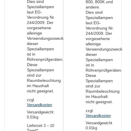
Dies sind
800, 800K und
Speziallampen
andere.
laut EG-
Dies sind
Verordnung Nr.
Speziallampen
244/2009. Der
laut EG-
vorgesehene
Verordnung Nr.
alleinige
244/2009. Der
Verwendungszweck
vorgesehene
dieser
alleinige
Speziallampen
Verwendungszweck
ist in
dieser
Röhrenprüfgeräten.
Speziallampen
Diese
ist in
Speziallampen
Röhrenprüfgeräten.
sind zur
Diese
Raumbeleuchtung
Speziallampen
im Haushalt
sind zur
nicht geeignet.
Raumbeleuchtung
im Haushalt
zzgl.
nicht geeignet.
Versandkosten
zzgl.
Versandgewicht
Versandkosten
0.01kg
Versandgewicht
Lieferzeit
3 – 10
0.01kg
Tage**