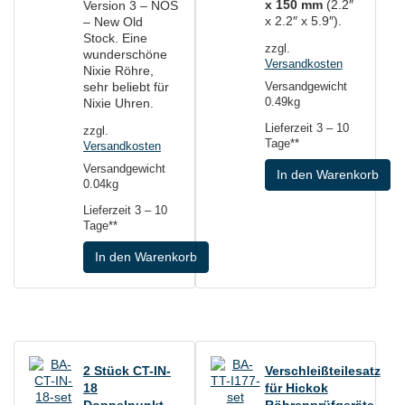
x 150 mm
(2.2″
Version 3 – NOS
x 2.2″ x 5.9″).
– New Old
Stock. Eine
zzgl.
wunderschöne
Versandkosten
Nixie Röhre,
sehr beliebt für
Versandgewicht
Nixie Uhren.
0.49kg
Lieferzeit
3 – 10
zzgl.
Tage**
Versandkosten
Versandgewicht
In den Warenkorb
0.04kg
Lieferzeit
3 – 10
Tage**
In den Warenkorb
2 Stück CT-IN-
Verschleißteilesatz
18
für Hickok