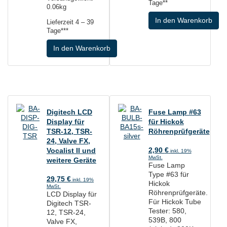
Tage**
0.06kg
In den Warenkorb
Lieferzeit
4 – 39
Tage***
In den Warenkorb
Digitech LCD
Fuse Lamp #63
Display für
für Hickok
TSR-12, TSR-
Röhrenprüfgeräte
24, Valve FX,
Vocalist II und
2,90
€
inkl. 19%
MwSt.
weitere Geräte
Fuse Lamp
Type #63 für
29,75
€
inkl. 19%
Hickok
MwSt.
Röhrenprüfgeräte.
LCD Display für
Für Hickok Tube
Digitech TSR-
Tester: 580,
12, TSR-24,
539B, 800
Valve FX,