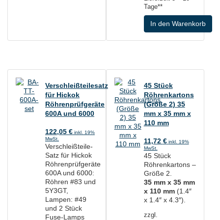
Tage**
In den Warenkorb
Verschleißteilesatz
45 Stück
für Hickok
Röhrenkartons
Röhrenprüfgeräte
(Größe 2) 35
600A und 6000
mm x 35 mm x
110 mm
122,05
€
inkl. 19%
MwSt.
11,72
€
inkl. 19%
Verschleißteile-
MwSt.
Satz für Hickok
45 Stück
Röhrenprüfgeräte
Röhrenkartons –
600A und 6000:
Größe 2.
Röhren #83 und
35 mm x 35 mm
5Y3GT,
x 110 mm
(1.4″
Lampen: #49
x 1.4″ x 4.3″).
und 2 Stück
zzgl.
Fuse-Lamps