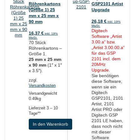
Röhrenkartons
GSP2101 Artist
(Größe 1) 25
Upgrade
mm x 25 mm x
90 mm
26,18
€
inkl. 19%
MwSt.
Digitech
16,37
€
inkl. 19%
Software „Artist
MwSt.
3.00.a“ bzw.
70 Stück
„Artist 3.00.00.a“
Röhrenkartons –
für das GSP
Größe 1.
2101 incl. dem
25 mm x 25 mm
20MHz
x 90 mm
(1″ x 1″
Upgrade
.
x 3.5″).
Sie benötigen
zzgl.
diese Software,
Versandkosten
wenn sie ein
Digitech
Versandgewicht
GSP2101, 2101
0.49kg
Artist, 2101
Lieferzeit
3 – 10
Artist PRO oder
Tage**
Digitech GSP
2101 LE haben,
In den Warenkorb
dass noch nicht
mit dieser
Software