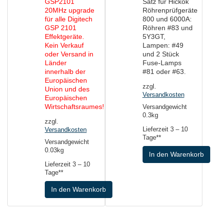
GSP2101
Satz für Hickok
20MHz upgrade
Röhrenprüfgeräte
für alle Digitech
800 und 6000A:
GSP 2101
Röhren #83 und
Effektgeräte.
5Y3GT,
Kein Verkauf
Lampen: #49
oder Versand in
und 2 Stück
Länder
Fuse-Lamps
innerhalb der
#81 oder #63.
Europäischen
zzgl.
Union und des
Versandkosten
Europäischen
Wirtschaftsraumes!
Versandgewicht
0.3kg
zzgl.
Lieferzeit
3 – 10
Versandkosten
Tage**
Versandgewicht
0.03kg
In den Warenkorb
Lieferzeit
3 – 10
Tage**
In den Warenkorb