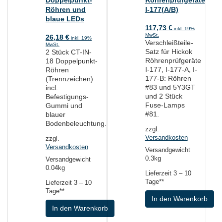
Doppelpunkt-
Röhrenprüfgeräte
Röhren und
I-177(A/B)
blaue LEDs
117,73
€
inkl. 19%
MwSt.
26,18
€
inkl. 19%
Verschleißteile-
MwSt.
Satz für Hickok
2 Stück CT-IN-
Röhrenprüfgeräte
18 Doppelpunkt-
I-177, I-177-A, I-
Röhren
177-B: Röhren
(Trennzeichen)
#83 und 5Y3GT
incl.
und 2 Stück
Befestigungs-
Fuse-Lamps
Gummi und
#81.
blauer
Bodenbeleuchtung.
zzgl.
Versandkosten
zzgl.
Versandkosten
Versandgewicht
0.3kg
Versandgewicht
0.04kg
Lieferzeit
3 – 10
Tage**
Lieferzeit
3 – 10
Tage**
In den Warenkorb
In den Warenkorb