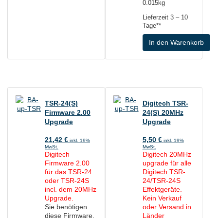
0.015kg
Lieferzeit
3 – 10
Tage**
In den Warenkorb
TSR-24(S)
Digitech TSR-
Firmware 2.00
24(S) 20MHz
Upgrade
Upgrade
21,42
€
5,50
€
inkl. 19%
inkl. 19%
MwSt.
MwSt.
Digitech
Digitech 20MHz
Firmware 2.00
upgrade für alle
für das TSR-24
Digitech
TSR-
oder TSR-24S
24/TSR-24S
incl. dem 20MHz
Effektgeräte.
Upgrade.
Kein Verkauf
Sie benötigen
oder Versand in
diese Firmware,
Länder