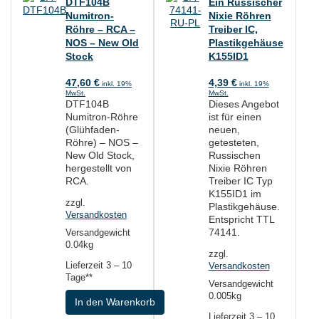
DTF104B
Ein Russischer
Numitron-
Nixie Röhren
Röhre – RCA –
Treiber IC,
NOS – New Old
Plastikgehäuse
Stock
K155ID1
47,60
€
4,39
€
inkl. 19%
inkl. 19%
MwSt.
MwSt.
DTF104B
Dieses Angebot
Numitron-Röhre
ist für einen
(Glühfaden-
neuen,
Röhre) – NOS –
getesteten,
New Old Stock,
Russischen
hergestellt von
Nixie Röhren
RCA.
Treiber IC Typ
K155ID1 im
zzgl.
Plastikgehäuse.
Versandkosten
Entspricht TTL
74141.
Versandgewicht
0.04kg
zzgl.
Lieferzeit
3 – 10
Versandkosten
Tage**
Versandgewicht
0.005kg
In den Warenkorb
Lieferzeit
3 – 10