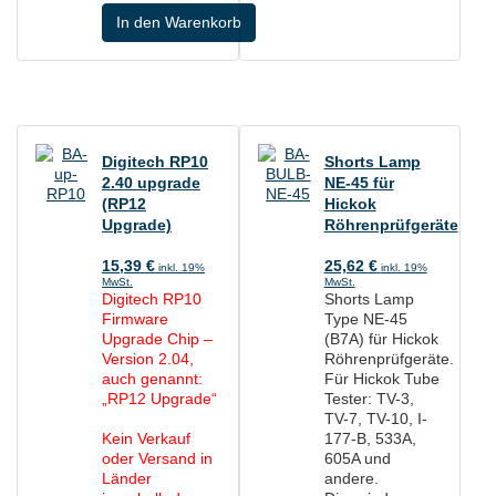
In den Warenkorb
Digitech RP10
Shorts Lamp
2.40 upgrade
NE-45 für
(RP12
Hickok
Upgrade)
Röhrenprüfgeräte
15,39
€
25,62
€
inkl. 19%
inkl. 19%
MwSt.
MwSt.
Digitech RP10
Shorts Lamp
Firmware
Type NE-45
Upgrade Chip –
(B7A) für Hickok
Version 2.04,
Röhrenprüfgeräte.
auch genannt:
Für Hickok Tube
„RP12 Upgrade“
Tester: TV-3,
TV-7, TV-10, I-
Kein Verkauf
177-B, 533A,
oder Versand in
605A und
Länder
andere.