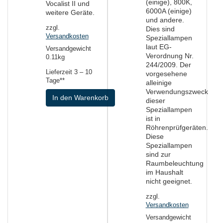
(einige), 800K,
Vocalist II und
6000A (einige)
weitere Geräte.
und andere.
zzgl.
Dies sind
Versandkosten
Speziallampen
laut EG-
Versandgewicht
Verordnung Nr.
0.11kg
244/2009. Der
Lieferzeit
3 – 10
vorgesehene
Tage**
alleinige
Verwendungszweck
In den Warenkorb
dieser
Speziallampen
ist in
Röhrenprüfgeräten.
Diese
Speziallampen
sind zur
Raumbeleuchtung
im Haushalt
nicht geeignet.
zzgl.
Versandkosten
Versandgewicht