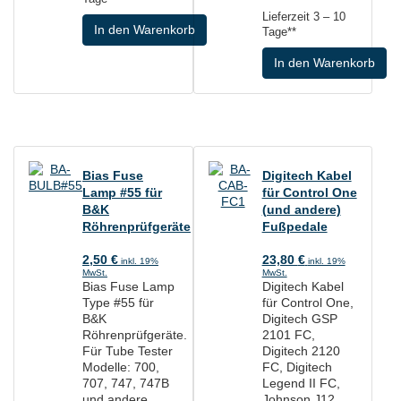
Lieferzeit
3 – 10
In den Warenkorb
Tage**
In den Warenkorb
Bias Fuse
Digitech Kabel
Lamp #55 für
für Control One
B&K
(und andere)
Röhrenprüfgeräte
Fußpedale
2,50
€
23,80
€
inkl. 19%
inkl. 19%
MwSt.
MwSt.
Bias Fuse Lamp
Digitech Kabel
Type #55 für
für Control One,
B&K
Digitech GSP
Röhrenprüfgeräte.
2101 FC,
Für Tube Tester
Digitech 2120
Modelle: 700,
FC, Digitech
707, 747, 747B
Legend II FC,
und andere.
Johnson J12,