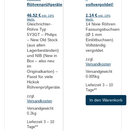
Röhrenprüfgeräte
vollvergoldet!
46,52
€
1,14
€
inkl. 19%
inkl. 19%
MwSt.
MwSt.
Gleichrichter-
14 Nixie Röhren
Röhre Typ
Fassungsbuchsen
5Y3GT – Philips
(Ø 1 mm
– New Old Stock
Einlötbuchsen).
(aus alten
Vollständig
Lagerbeständen)
vergoldet.
und NIB (New in
zzgl.
Box – also neu
Versandkosten
im
Originalkarton) –
Versandgewicht
Passt für viele
0.005kg
Hickok
Lieferzeit
3 – 10
Röhrenprüfgeräte.
Tage**
zzgl.
In den Warenkorb
Versandkosten
Versandgewicht
0.2kg
Lieferzeit
3 – 10
Tage**