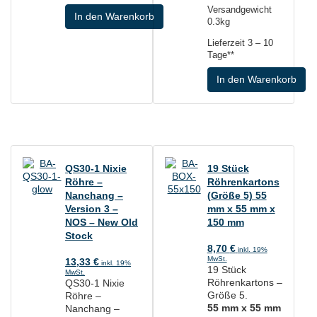
Versandgewicht
In den Warenkorb
0.3kg
Lieferzeit
3 – 10
Tage**
In den Warenkorb
QS30-1 Nixie
19 Stück
Röhre –
Röhrenkartons
Nanchang –
(Größe 5) 55
Version 3 –
mm x 55 mm x
NOS – New Old
150 mm
Stock
8,70
€
inkl. 19%
MwSt.
13,33
€
inkl. 19%
19 Stück
MwSt.
Röhrenkartons –
QS30-1 Nixie
Größe 5.
Röhre –
55 mm x 55 mm
Nanchang –