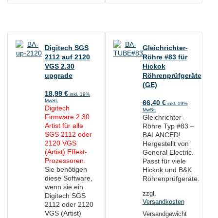
Digitech SGS
Gleichrichter-
2112 auf 2120
Röhre #83 für
VGS 2.30
Hickok
upgrade
Röhrenprüfgeräte
(GE)
18,99
€
inkl. 19%
MwSt.
66,40
€
inkl. 19%
Digitech
MwSt.
Firmware 2.30
Gleichrichter-
Artist für alle
Röhre Typ #83 –
SGS 2112 oder
BALANCED!
2120 VGS
Hergestellt von
(Artist) Effekt-
General Electric.
Prozessoren.
Passt für viele
Sie benötigen
Hickok und B&K
diese Software,
Röhrenprüfgeräte.
wenn sie ein
zzgl.
Digitech SGS
Versandkosten
2112 oder 2120
VGS (Artist)
Versandgewicht