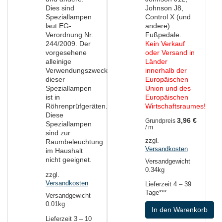
Dies sind
Johnson J8,
Speziallampen
Control X (und
laut EG-
andere)
Verordnung Nr.
Fußpedale.
244/2009. Der
Kein Verkauf
vorgesehene
oder Versand in
alleinige
Länder
Verwendungszweck
innerhalb der
dieser
Europäischen
Speziallampen
Union und des
ist in
Europäischen
Röhrenprüfgeräten.
Wirtschaftsraumes!
Diese
3,96
€
Grundpreis
Speziallampen
/
m
sind zur
zzgl.
Raumbeleuchtung
Versandkosten
im Haushalt
nicht geeignet.
Versandgewicht
0.34kg
zzgl.
Versandkosten
Lieferzeit
4 – 39
Tage***
Versandgewicht
0.01kg
In den Warenkorb
Lieferzeit
3 – 10