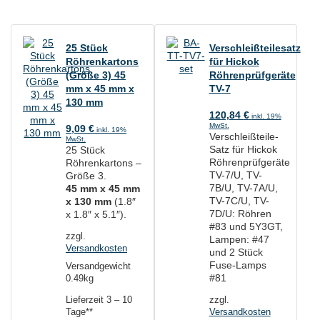
25 Stück
Verschleißteilesatz
Röhrenkartons
für Hickok
(Größe 3) 45
Röhrenprüfgeräte
mm x 45 mm x
TV-7
130 mm
120,84
€
inkl. 19%
MwSt.
9,09
€
inkl. 19%
Verschleißteile-
MwSt.
Satz für Hickok
25 Stück
Röhrenprüfgeräte
Röhrenkartons –
TV-7/U, TV-
Größe 3.
7B/U, TV-7A/U,
45 mm x 45 mm
TV-7C/U, TV-
x 130 mm
(1.8″
7D/U: Röhren
x 1.8″ x 5.1″).
#83 und 5Y3GT,
zzgl.
Lampen: #47
Versandkosten
und 2 Stück
Fuse-Lamps
Versandgewicht
#81
0.49kg
Lieferzeit
3 – 10
zzgl.
Tage**
Versandkosten