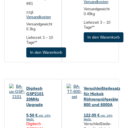
Versandkosten
#81
Versandgewicht
zzgl.
0.49kg
Versandkosten
Lieferzeit
3 – 10
Versandgewicht
Tage**
0.3kg
In den Warenkorb
Lieferzeit
3 – 10
Tage**
In den Warenkorb
Digitech
Verschleißteilesatz
GSP2101
für Hickok
20MHz
Röhrenprüfgeräte
Upgrade
800 und 6000A
5,50
€
122,05
€
inkl. 19%
inkl. 19%
MwSt.
MwSt.
Digitech
Verschleißteile-