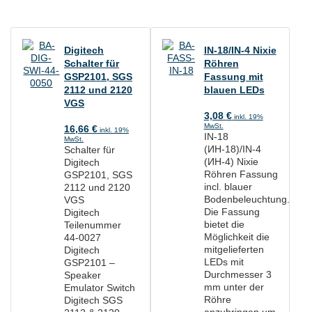
Digitech
IN-18/IN-4 Nixie
Schalter für
Röhren
GSP2101, SGS
Fassung mit
2112 und 2120
blauen LEDs
VGS
3,08
€
inkl. 19%
MwSt.
16,66
€
inkl. 19%
IN-18
MwSt.
(ИН-18)/IN-4
Schalter für
(ИН-4) Nixie
Digitech
Röhren Fassung
GSP2101, SGS
incl. blauer
2112 und 2120
Bodenbeleuchtung.
VGS
Die Fassung
Digitech
bietet die
Teilenummer
Möglichkeit die
44-0027
mitgelieferten
Digitech
LEDs mit
GSP2101 –
Durchmesser 3
Speaker
mm unter der
Emulator Switch
Röhre
Digitech SGS