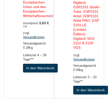
Europäischen
Digitech
Union und des
GSP2101 Studio
Europäischen
Tube, GSP2101
Wirtschaftsraumes!
Artist, GSP2101
Artist PRO, GSP
3,63
€
Grundpreis
2101 LE
/
m
(Limited
zzgl.
Edition),
Versandkosten
Digitech SGS
2112 & 2120
Versandgewicht
VGS
0.28kg
Lieferzeit
4 – 39
zzgl.
Tage***
Versandkosten
Versandgewicht
In den Warenkorb
0.09kg
Lieferzeit
3 – 10
Tage**
In den Warenkorb