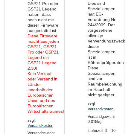
Dies sind
GSP21 Pro oder
Speziallampen
GSP21 Legend
laut EG-
haben, dass
Verordnung Nr.
noch nicht mit
244/2009. Der
dieser Firmware
vorgesehene
ausgestattet ist.
alleinige
Diese Firmware
Verwendungszweck
macht aus jeden
dieser
GSP21, GSP21
Speziallampen
Pro oder GSP21
ist in
Legend ein
Röhrenprüfgeräten.
GSP21 Legend
Diese
2.30!
Speziallampen
Kein Verkauf
sind zur
oder Versand in
Raumbeleuchtung
Länder
im Haushalt
innerhalb der
nicht geeignet.
Europäischen
Union und des
zzgl.
Europäischen
Versandkosten
Wirtschaftsraumes!
Versandgewicht
zzgl.
0.015kg
Versandkosten
Lieferzeit
3 – 10
Versandgewicht