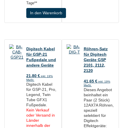
Tage**
In den Warenkorb
Digitech Kabel
Röhren-Satz
für GSP-21
für Digitech
Fußpedale und
Geräte GSP
andere Geräte
2101, 2112,
2120
21,80
€
inkl. 19%
MwSt.
41,65
€
inkl. 19%
Digitech Kabel
MwSt.
für GSP-21, Pro,
Dieses Angebot
Legend, Twin
beinhaltet ein
Tube GFX1
Paar (2 Stück)
Fußpedale.
12AX7A Röhren,
Kein Verkauf
speziell
oder Versand in
selektiert für
Länder
Digitech
innerhalb der
Effektgeräte: