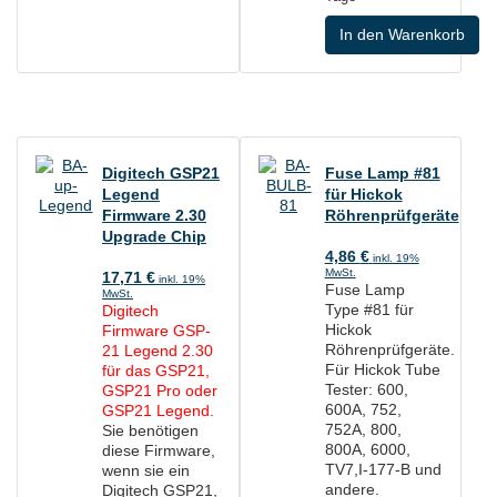
In den Warenkorb
Digitech GSP21
Fuse Lamp #81
Legend
für Hickok
Firmware 2.30
Röhrenprüfgeräte
Upgrade Chip
4,86
€
inkl. 19%
MwSt.
17,71
€
inkl. 19%
Fuse Lamp
MwSt.
Type #81 für
Digitech
Hickok
Firmware GSP-
Röhrenprüfgeräte.
21 Legend 2.30
Für Hickok Tube
für das GSP21,
Tester: 600,
GSP21 Pro oder
600A, 752,
GSP21 Legend.
752A, 800,
Sie benötigen
800A, 6000,
diese Firmware,
TV7,I-177-B und
wenn sie ein
andere.
Digitech GSP21,