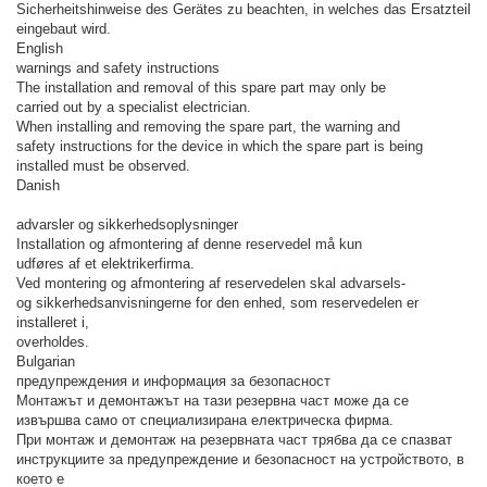
Sicherheitshinweise des Gerätes zu beachten, in welches das Ersatzteil
eingebaut wird.
English
warnings and safety instructions
The installation and removal of this spare part may only be
carried out by a specialist electrician.
When installing and removing the spare part, the warning and
safety instructions for the device in which the spare part is being
installed must be observed.
Danish
advarsler og sikkerhedsoplysninger
Installation og afmontering af denne reservedel må kun
udføres af et elektrikerfirma.
Ved montering og afmontering af reservedelen skal advarsels-
og sikkerhedsanvisningerne for den enhed, som reservedelen er
installeret i,
overholdes.
Bulgarian
предупреждения и информация за безопасност
Монтажът и демонтажът на тази резервна част може да се
извършва само от специализирана електрическа фирма.
При монтаж и демонтаж на резервната част трябва да се спазват
инструкциите за предупреждение и безопасност на устройството, в
което е