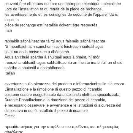
peuvent être effectués que par une entreprise électrique spécialisée.
Lors de l’installation et du retrait de la pièce de rechange,
les avertissements et les consignes de sécurité de l’appareil dans
lequel la
pièce de rechange est installée doivent être respectés.
Irish
rabhaidh sábháilteachta táirgí agus faisnéis sábháilteachta
Ní fhéadfaidh ach sainchomhlacht leictreach suiteáil agus
baint na coda breise seo a dhéanamh.
Agus an chuid spártha á shuiteáil agus á bhaint, ní mór
treoracha rabhaidh agus sábháilteachta an fheiste ina bhfuil an chuid
spártha a shuiteáil a chomhlíonadh.
Italian
avvertenze sulla sicurezza del prodotto e informazioni sulla sicurezza
L’installazione e la rimozione di questo pezzo di ricambio
possono essere eseguite solo da un’azienda elettrica specializzata.
Durante l’installazione e la rimozione del pezzo di ricambio,
è necessario osservare le avvertenze e le istruzioni di sicurezza del
dispositivo in cui è installato il pezzo di ricambio.
Greek
προειδοποιήσεις για την ασφάλεια του προϊόντος και πληροφορίες
ασφάλειας