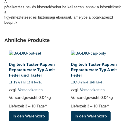
A
pótalkatrész be- és kiszerelésekor be kell tartani annak a készüléknek
a
figyelmeztetését és biztonsági előírásait, amelybe a pótalkatrészt
beépítik.
Ähnliche Produkte
Digitech Taster-Kappen
Digitech Taster-Kappen
Reparatursatz Typ A mit
Reparatursatz Typ A mit
Feder und Taster
Feder
11,19
€
10,40
€
inkl. 19% MwSt.
inkl. 19% MwSt.
zzgl.
Versandkosten
zzgl.
Versandkosten
Versandgewicht 0.04kg
Versandgewicht 0.04kg
Lieferzeit
3 – 10 Tage**
Lieferzeit
3 – 10 Tage**
In den Warenkorb
In den Warenkorb