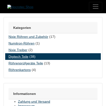
Skip to content
Kategorien
Nixie Röhren und Zubehör
(17)
Numitron-Röhren
(1)
Nixie Treiber
(2)
Digitech Teile
(38)
Röhrenprüfgeräte Teile
(13)
Röhrenkartons
(4)
Informationen
Zahlung und Versand
Impressum