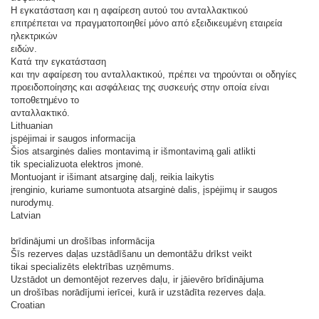
Η εγκατάσταση και η αφαίρεση αυτού του ανταλλακτικού
επιτρέπεται να πραγματοποιηθεί μόνο από εξειδικευμένη εταιρεία
ηλεκτρικών
ειδών.
Κατά την εγκατάσταση
και την αφαίρεση του ανταλλακτικού, πρέπει να τηρούνται οι οδηγίες
προειδοποίησης και ασφάλειας της συσκευής στην οποία είναι
τοποθετημένο το
ανταλλακτικό.
Lithuanian
įspėjimai ir saugos informacija
Šios atsarginės dalies montavimą ir išmontavimą gali atlikti
tik specializuota elektros įmonė.
Montuojant ir išimant atsarginę dalį, reikia laikytis
įrenginio, kuriame sumontuota atsarginė dalis, įspėjimų ir saugos
nurodymų.
Latvian
brīdinājumi un drošības informācija
Šīs rezerves daļas uzstādīšanu un demontāžu drīkst veikt
tikai specializēts elektrības uzņēmums.
Uzstādot un demontējot rezerves daļu, ir jāievēro brīdinājuma
un drošības norādījumi ierīcei, kurā ir uzstādīta rezerves daļa.
Croatian