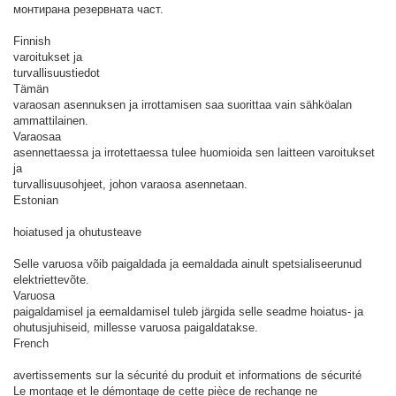
монтирана резервната част.
Finnish
varoitukset ja
turvallisuustiedot
Tämän
varaosan asennuksen ja irrottamisen saa suorittaa vain sähköalan
ammattilainen.
Varaosaa
asennettaessa ja irrotettaessa tulee huomioida sen laitteen varoitukset
ja
turvallisuusohjeet, johon varaosa asennetaan.
Estonian
hoiatused ja ohutusteave
Selle varuosa võib paigaldada ja eemaldada ainult spetsialiseerunud
elektriettevõte.
Varuosa
paigaldamisel ja eemaldamisel tuleb järgida selle seadme hoiatus- ja
ohutusjuhiseid, millesse varuosa paigaldatakse.
French
avertissements sur la sécurité du produit et informations de sécurité
Le montage et le démontage de cette pièce de rechange ne