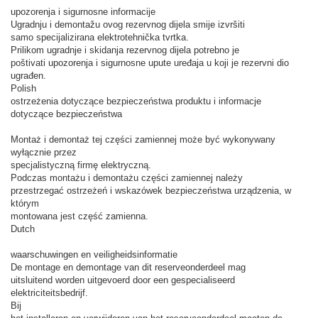
upozorenja i sigurnosne informacije
Ugradnju i demontažu ovog rezervnog dijela smije izvršiti
samo specijalizirana elektrotehnička tvrtka.
Prilikom ugradnje i skidanja rezervnog dijela potrebno je
poštivati ​​upozorenja i sigurnosne upute uređaja u koji je rezervni dio
ugrađen.
Polish
ostrzeżenia dotyczące bezpieczeństwa produktu i informacje
dotyczące bezpieczeństwa
Montaż i demontaż tej części zamiennej może być wykonywany
wyłącznie przez
specjalistyczną firmę elektryczną.
Podczas montażu i demontażu części zamiennej należy
przestrzegać ostrzeżeń i wskazówek bezpieczeństwa urządzenia, w
którym
montowana jest część zamienna.
Dutch
waarschuwingen en veiligheidsinformatie
De montage en demontage van dit reserveonderdeel mag
uitsluitend worden uitgevoerd door een gespecialiseerd
elektriciteitsbedrijf.
Bij