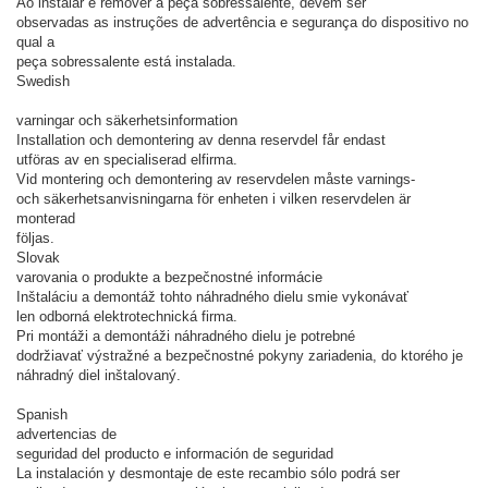
Ao instalar e remover a peça sobressalente, devem ser
observadas as instruções de advertência e segurança do dispositivo no
qual a
peça sobressalente está instalada.
Swedish
varningar och säkerhetsinformation
Installation och demontering av denna reservdel får endast
utföras av en specialiserad elfirma.
Vid montering och demontering av reservdelen måste varnings-
och säkerhetsanvisningarna för enheten i vilken reservdelen är
monterad
följas.
Slovak
varovania o produkte a bezpečnostné informácie
Inštaláciu a demontáž tohto náhradného dielu smie vykonávať
len odborná elektrotechnická firma.
Pri montáži a demontáži náhradného dielu je potrebné
dodržiavať výstražné a bezpečnostné pokyny zariadenia, do ktorého je
náhradný diel inštalovaný.
Spanish
advertencias de
seguridad del producto e información de seguridad
La instalación y desmontaje de este recambio sólo podrá ser