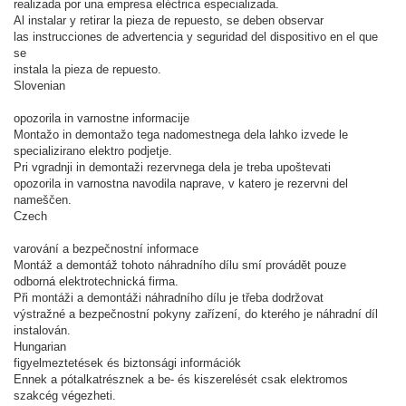
realizada por una empresa eléctrica especializada.
Al instalar y retirar la pieza de repuesto, se deben observar
las instrucciones de advertencia y seguridad del dispositivo en el que
se
instala la pieza de repuesto.
Slovenian
opozorila in varnostne informacije
Montažo in demontažo tega nadomestnega dela lahko izvede le
specializirano elektro podjetje.
Pri vgradnji in demontaži rezervnega dela je treba upoštevati
opozorila in varnostna navodila naprave, v katero je rezervni del
nameščen.
Czech
varování a bezpečnostní informace
Montáž a demontáž tohoto náhradního dílu smí provádět pouze
odborná elektrotechnická firma.
Při montáži a demontáži náhradního dílu je třeba dodržovat
výstražné a bezpečnostní pokyny zařízení, do kterého je náhradní díl
instalován.
Hungarian
figyelmeztetések és biztonsági információk
Ennek a pótalkatrésznek a be- és kiszerelését csak elektromos
szakcég végezheti.