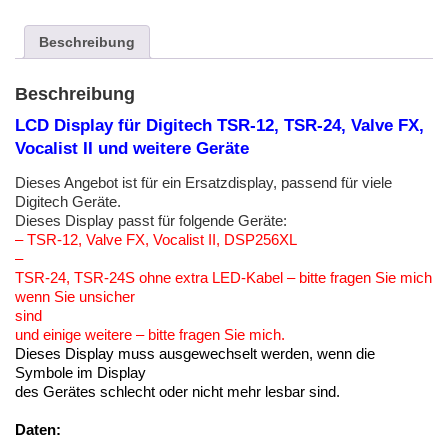
12,
TSR-
Beschreibung
24,
Valve
FX,
Beschreibung
Vocalist
II
LCD Display für Digitech TSR-12, TSR-24, Valve FX,
und
Vocalist II und weitere Geräte
weitere
Geräte
Dieses Angebot ist für ein Ersatzdisplay, passend für viele
Menge
Digitech Geräte.
Dieses Display passt für folgende Geräte:
– TSR-12, Valve FX, Vocalist II, DSP256XL
–
TSR-24, TSR-24S ohne extra LED-Kabel – bitte fragen Sie mich
wenn Sie unsicher
sind
und einige weitere – bitte fragen Sie mich.
Dieses Display muss ausgewechselt werden, wenn die
Symbole im Display
des Gerätes schlecht oder nicht mehr lesbar sind.
Daten: