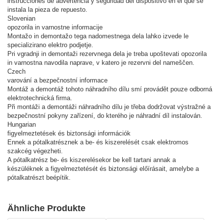
instrucciones de advertencia y seguridad del dispositivo en el que se
instala la pieza de repuesto.
Slovenian
opozorila in varnostne informacije
Montažo in demontažo tega nadomestnega dela lahko izvede le
specializirano elektro podjetje.
Pri vgradnji in demontaži rezervnega dela je treba upoštevati opozorila
in varnostna navodila naprave, v katero je rezervni del nameščen.
Czech
varování a bezpečnostní informace
Montáž a demontáž tohoto náhradního dílu smí provádět pouze odborná
elektrotechnická firma.
Při montáži a demontáži náhradního dílu je třeba dodržovat výstražné a
bezpečnostní pokyny zařízení, do kterého je náhradní díl instalován.
Hungarian
figyelmeztetések és biztonsági információk
Ennek a pótalkatrésznek a be- és kiszerelését csak elektromos
szakcég végezheti.
A pótalkatrész be- és kiszerelésekor be kell tartani annak a
készüléknek a figyelmeztetését és biztonsági előírásait, amelybe a
pótalkatrészt beépítik.
Ähnliche Produkte