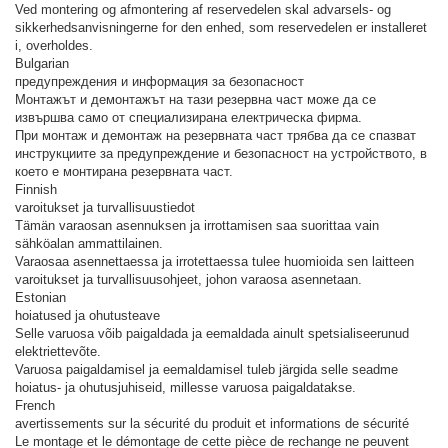
Ved montering og afmontering af reservedelen skal advarsels- og
sikkerhedsanvisningerne for den enhed, som reservedelen er installeret
i, overholdes.
Bulgarian
предупреждения и информация за безопасност
Монтажът и демонтажът на тази резервна част може да се
извършва само от специализирана електрическа фирма.
При монтаж и демонтаж на резервната част трябва да се спазват
инструкциите за предупреждение и безопасност на устройството, в
което е монтирана резервната част.
Finnish
varoitukset ja turvallisuustiedot
Tämän varaosan asennuksen ja irrottamisen saa suorittaa vain
sähköalan ammattilainen.
Varaosaa asennettaessa ja irrotettaessa tulee huomioida sen laitteen
varoitukset ja turvallisuusohjeet, johon varaosa asennetaan.
Estonian
hoiatused ja ohutusteave
Selle varuosa võib paigaldada ja eemaldada ainult spetsialiseerunud
elektriettevõte.
Varuosa paigaldamisel ja eemaldamisel tuleb järgida selle seadme
hoiatus- ja ohutusjuhiseid, millesse varuosa paigaldatakse.
French
avertissements sur la sécurité du produit et informations de sécurité
Le montage et le démontage de cette pièce de rechange ne peuvent