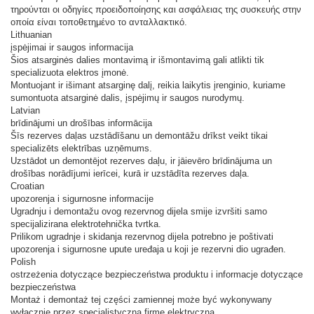
τηρούνται οι οδηγίες προειδοποίησης και ασφάλειας της συσκευής στην
οποία είναι τοποθετημένο το ανταλλακτικό.
Lithuanian
įspėjimai ir saugos informacija
Šios atsarginės dalies montavimą ir išmontavimą gali atlikti tik
specializuota elektros įmonė.
Montuojant ir išimant atsarginę dalį, reikia laikytis įrenginio, kuriame
sumontuota atsarginė dalis, įspėjimų ir saugos nurodymų.
Latvian
brīdinājumi un drošības informācija
Šīs rezerves daļas uzstādīšanu un demontāžu drīkst veikt tikai
specializēts elektrības uzņēmums.
Uzstādot un demontējot rezerves daļu, ir jāievēro brīdinājuma un
drošības norādījumi ierīcei, kurā ir uzstādīta rezerves daļa.
Croatian
upozorenja i sigurnosne informacije
Ugradnju i demontažu ovog rezervnog dijela smije izvršiti samo
specijalizirana elektrotehnička tvrtka.
Prilikom ugradnje i skidanja rezervnog dijela potrebno je poštivati ​​
upozorenja i sigurnosne upute uređaja u koji je rezervni dio ugrađen.
Polish
ostrzeżenia dotyczące bezpieczeństwa produktu i informacje dotyczące
bezpieczeństwa
Montaż i demontaż tej części zamiennej może być wykonywany
wyłącznie przez specjalistyczną firmę elektryczną.