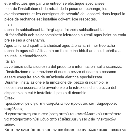
être effectués que par une entreprise électrique spécialisée.
Lors de l’installation et du retrait de la pièce de rechange, les
avertissements et les consignes de sécurité de l’appareil dans lequel la
pièce de rechange est installée doivent être respectés.
Irish
rabhaidh sábháilteachta táirgí agus faisnéis sábháilteachta
Ní fhéadfaidh ach sainchomhlacht leictreach suiteáil agus baint na coda
breise seo a dhéanamh.
Agus an chuid spártha á shuiteáil agus á bhaint, ní mór treoracha
rabhaidh agus sábháilteachta an fheiste ina bhfuil an chuid spártha a
shuiteáil a chomhlíonadh.
Italian
avvertenze sulla sicurezza del prodotto e informazioni sulla sicurezza
L’installazione e la rimozione di questo pezzo di ricambio possono
essere eseguite solo da un’azienda elettrica specializzata.
Durante l’installazione e la rimozione del pezzo di ricambio, è
necessario osservare le avvertenze e le istruzioni di sicurezza del
dispositivo in cui è installato il pezzo di ricambio.
Greek
προειδοποιήσεις για την ασφάλεια του προϊόντος και πληροφορίες
ασφάλειας
Η εγκατάσταση και η αφαίρεση αυτού του ανταλλακτικού επιτρέπεται
να πραγματοποιηθεί μόνο από εξειδικευμένη εταιρεία ηλεκτρικών
ειδών.
Κατά την εγκατάσταση και την αφαίρεση του ανταλλακτικού, πρέπει να