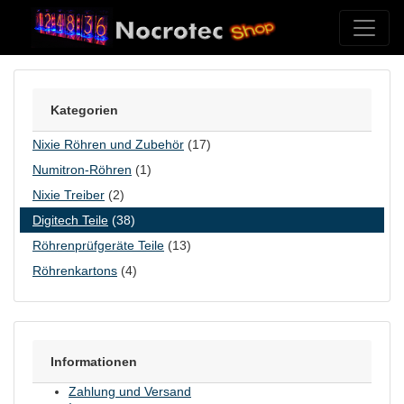
Skip to content
Kategorien
Nixie Röhren und Zubehör
(17)
Numitron-Röhren
(1)
Nixie Treiber
(2)
Digitech Teile
(38)
Röhrenprüfgeräte Teile
(13)
Röhrenkartons
(4)
Informationen
Zahlung und Versand