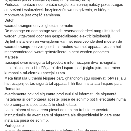
Podczas montażu i demontażu części zamiennej należy przestrzegać
ostrzeżeń i wskazówek bezpieczeństwa urządzenia, w którym
montowana jest część zamienna.
Dutch
waarschuwingen en veiligheidsinformatie
De montage en demontage van dit reserveonderdeel mag uitsluitend
worden uitgevoerd door een gespecialiseerd elektriciteitsbedrijf.
Bij het installeren en verwijderen van het reserveonderdeel moeten de
waarschuwings- en veiligheidsinstructies van het apparaat waarin het
reserveonderdeel wordt geïnstalleerd in acht worden genomen.
Maltese
twissijiet dwar is-sigurtà tal-prodott u informazzjoni dwar is-sigurtà
L-installazzjoni u t-tneħħija ta’ din l-ispare part jistgħu jsiru biss minn
kumpanija tal-elettriku speċjalizzata.
Meta tinstalla u tneħħi l-ispare part, għandhom jiġu osservati t-twissija u
l-istruzzjonijiet tas-sigurtà tal-apparat li fih tkun installata l-ispare part.
Romanian
avertismente privind siguranța produsului și informații de siguranță
Instalarea și demontarea acestei piese de schimb pot fi efectuate numai
de o companie specializată în electricitate.
La instalarea și scoaterea piesei de schimb trebuie respectate
instrucțiunile de avertizare și siguranță ale dispozitivului în care este
instalată piesa de schimb.
Portuguese
avisos de segurança do produto e informações de segurança