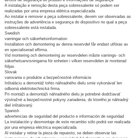
A instalação e remoção desta peça sobressalente só podem ser
realizadas por uma empresa elétrica especializada.
Ao instalar e remover a peça sobressalente, devem ser observadas as
instruções de advertência e segurança do dispositivo no qual a peça
sobressalente está instalada.
Swedish
varningar och säkerhetsinformation
Installation och demontering av denna reservdel får endast utföras av
en specialiserad elfirma.
Vid montering och demontering av reservdelen måste varnings- och
säkerhetsanvisningarna för enheten i vilken reservdelen är monterad
följas.
Slovak
varovania o produkte a bezpečnostné informácie
Inštaláciu a demontáž tohto náhradného dielu smie vykonávať len
odborná elektrotechnická firma.
Pri montáži a demontáži náhradného dielu je potrebné dodržiavať
výstražné a bezpečnostné pokyny zariadenia, do ktorého je náhradný
diel inštalovaný.
Spanish
advertencias de seguridad del producto e información de seguridad
La instalación y desmontaje de este recambio sólo podrá ser realizada
por una empresa eléctrica especializada.
Al instalar y retirar la pieza de repuesto, se deben observar las