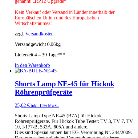
genannt: „RP12 Upgrade“
Kein Verkauf oder Versand in Länder innerhalb der
Europäischen Union und des Europäischen
Wirtschaftsraumes!
zzgl.
Versandkosten
Versandgewicht 0.06kg
Lieferzeit
4 – 39 Tage***
In den Warenkorb
Shorts Lamp NE-45 für Hickok
Röhrenprüfgeräte
25,62
€
inkl. 19% MwSt.
Shorts Lamp Type NE-45 (B7A) für Hickok
Röhrenprüfgeräte. Für Hickok Tube Tester: TV-3, TV-7, TV-
10, I-177-B, 533A, 605A und andere.
Dies sind Speziallampen laut EG-Verordnung Nr. 244/2009.
Der vorgesehene alleinige Verwendungszweck dieser