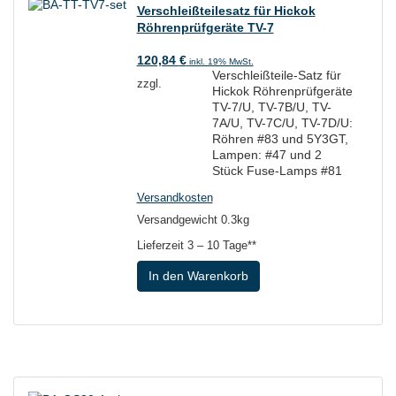
Verschleißteilesatz für Hickok
Röhrenprüfgeräte TV-7
120,84
€
inkl. 19% MwSt.
Verschleißteile-Satz für
zzgl.
Hickok Röhrenprüfgeräte
TV-7/U, TV-7B/U, TV-
7A/U, TV-7C/U, TV-7D/U:
Röhren #83 und 5Y3GT,
Lampen: #47 und 2
Stück Fuse-Lamps #81
Versandkosten
Versandgewicht 0.3kg
Lieferzeit
3 – 10 Tage**
In den Warenkorb