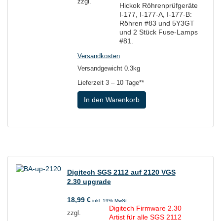
zzgl.
Hickok Röhrenprüfgeräte
I-177, I-177-A, I-177-B:
Röhren #83 und 5Y3GT
und 2 Stück Fuse-Lamps
#81.
Versandkosten
Versandgewicht 0.3kg
Lieferzeit
3 – 10 Tage**
In den Warenkorb
Digitech SGS 2112 auf 2120 VGS
2.30 upgrade
18,99
€
inkl. 19% MwSt.
Digitech Firmware 2.30
zzgl.
Artist für alle SGS 2112