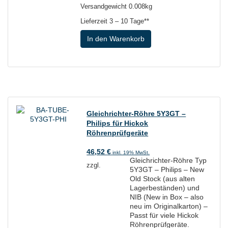
Versandgewicht 0.008kg
Lieferzeit
3 – 10 Tage**
In den Warenkorb
Gleichrichter-Röhre 5Y3GT –
Philips für Hickok
Röhrenprüfgeräte
46,52
€
inkl. 19% MwSt.
Gleichrichter-Röhre Typ
zzgl.
5Y3GT – Philips – New
Old Stock (aus alten
Lagerbeständen) und
NIB (New in Box – also
neu im Originalkarton) –
Passt für viele Hickok
Röhrenprüfgeräte.