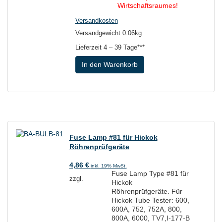
Wirtschaftsraumes!
Versandkosten
Versandgewicht 0.06kg
Lieferzeit
4 – 39 Tage***
In den Warenkorb
Fuse Lamp #81 für Hickok
Röhrenprüfgeräte
4,86
€
inkl. 19% MwSt.
Fuse Lamp Type #81 für
zzgl.
Hickok
Röhrenprüfgeräte. Für
Hickok Tube Tester: 600,
600A, 752, 752A, 800,
800A, 6000, TV7,I-177-B