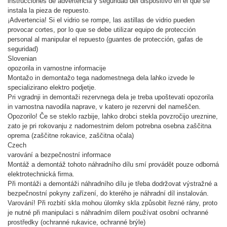
instrucciones de advertencia y seguridad del dispositivo en el que se
instala la pieza de repuesto.
¡Advertencia! Si el vidrio se rompe, las astillas de vidrio pueden
provocar cortes, por lo que se debe utilizar equipo de protección
personal al manipular el repuesto (guantes de protección, gafas de
seguridad)
Slovenian
opozorila in varnostne informacije
Montažo in demontažo tega nadomestnega dela lahko izvede le
specializirano elektro podjetje.
Pri vgradnji in demontaži rezervnega dela je treba upoštevati opozorila
in varnostna navodila naprave, v katero je rezervni del nameščen.
Opozorilo! Če se steklo razbije, lahko drobci stekla povzročijo ureznine,
zato je pri rokovanju z nadomestnim delom potrebna osebna zaščitna
oprema (zaščitne rokavice, zaščitna očala)
Czech
varování a bezpečnostní informace
Montáž a demontáž tohoto náhradního dílu smí provádět pouze odborná
elektrotechnická firma.
Při montáži a demontáži náhradního dílu je třeba dodržovat výstražné a
bezpečnostní pokyny zařízení, do kterého je náhradní díl instalován.
Varování! Při rozbití skla mohou úlomky skla způsobit řezné rány, proto
je nutné při manipulaci s náhradním dílem používat osobní ochranné
prostředky (ochranné rukavice, ochranné brýle)