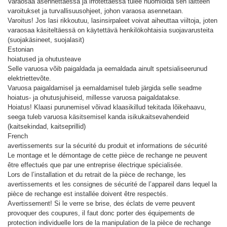
Varaosaa asennettaessa ja irrotettaessa tulee huomioida sen laitteen
varoitukset ja turvallisuusohjeet, johon varaosa asennetaan.
Varoitus! Jos lasi rikkoutuu, lasinsirpaleet voivat aiheuttaa viiltoja, joten
varaosaa käsiteltäessä on käytettävä henkilökohtaisia ​​suojavarusteita
(suojakäsineet, suojalasit)
Estonian
hoiatused ja ohutusteave
Selle varuosa võib paigaldada ja eemaldada ainult spetsialiseerunud
elektriettevõte.
Varuosa paigaldamisel ja eemaldamisel tuleb järgida selle seadme
hoiatus- ja ohutusjuhiseid, millesse varuosa paigaldatakse.
Hoiatus! Klaasi purunemisel võivad klaasikillud tekitada lõikehaavu,
seega tuleb varuosa käsitsemisel kanda isikukaitsevahendeid
(kaitsekindad, kaitseprillid)
French
avertissements sur la sécurité du produit et informations de sécurité
Le montage et le démontage de cette pièce de rechange ne peuvent
être effectués que par une entreprise électrique spécialisée.
Lors de l’installation et du retrait de la pièce de rechange, les
avertissements et les consignes de sécurité de l’appareil dans lequel la
pièce de rechange est installée doivent être respectés.
Avertissement! Si le verre se brise, des éclats de verre peuvent
provoquer des coupures, il faut donc porter des équipements de
protection individuelle lors de la manipulation de la pièce de rechange