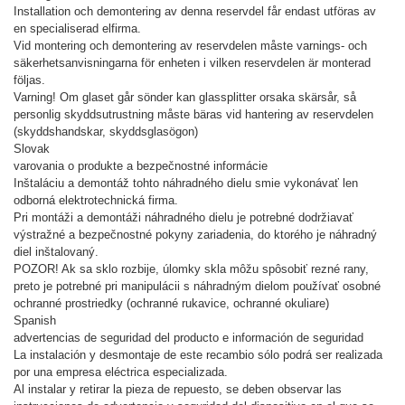
Installation och demontering av denna reservdel får endast utföras av
en specialiserad elfirma.
Vid montering och demontering av reservdelen måste varnings- och
säkerhetsanvisningarna för enheten i vilken reservdelen är monterad
följas.
Varning! Om glaset går sönder kan glassplitter orsaka skärsår, så
personlig skyddsutrustning måste bäras vid hantering av reservdelen
(skyddshandskar, skyddsglasögon)
Slovak
varovania o produkte a bezpečnostné informácie
Inštaláciu a demontáž tohto náhradného dielu smie vykonávať len
odborná elektrotechnická firma.
Pri montáži a demontáži náhradného dielu je potrebné dodržiavať
výstražné a bezpečnostné pokyny zariadenia, do ktorého je náhradný
diel inštalovaný.
POZOR! Ak sa sklo rozbije, úlomky skla môžu spôsobiť rezné rany,
preto je potrebné pri manipulácii s náhradným dielom používať osobné
ochranné prostriedky (ochranné rukavice, ochranné okuliare)
Spanish
advertencias de seguridad del producto e información de seguridad
La instalación y desmontaje de este recambio sólo podrá ser realizada
por una empresa eléctrica especializada.
Al instalar y retirar la pieza de repuesto, se deben observar las