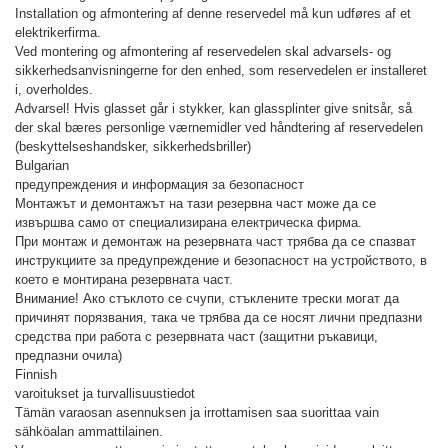
Installation og afmontering af denne reservedel må kun udføres af et
elektrikerfirma.
Ved montering og afmontering af reservedelen skal advarsels- og
sikkerhedsanvisningerne for den enhed, som reservedelen er installeret
i, overholdes.
Advarsel! Hvis glasset går i stykker, kan glassplinter give snitsår, så
der skal bæres personlige værnemidler ved håndtering af reservedelen
(beskyttelseshandsker, sikkerhedsbriller)
Bulgarian
предупреждения и информация за безопасност
Монтажът и демонтажът на тази резервна част може да се
извършва само от специализирана електрическа фирма.
При монтаж и демонтаж на резервната част трябва да се спазват
инструкциите за предупреждение и безопасност на устройството, в
което е монтирана резервната част.
Внимание! Ако стъклото се счупи, стъклените трески могат да
причинят порязвания, така че трябва да се носят лични предпазни
средства при работа с резервната част (защитни ръкавици,
предпазни очила)
Finnish
varoitukset ja turvallisuustiedot
Tämän varaosan asennuksen ja irrottamisen saa suorittaa vain
sähköalan ammattilainen.