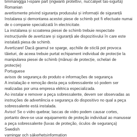
timmaniġġja l-ispare part (ingwanti protettivi, nuċċalijiet tas-sigurtà)
Romanian
avertismente privind siguranța produsului și informații de siguranță
Instalarea și demontarea acestei piese de schimb pot fi efectuate numai
de o companie specializată în electricitate.
La instalarea și scoaterea piesei de schimb trebuie respectate
instrucțiunile de avertizare și siguranță ale dispozitivului în care este
instalată piesa de schimb.
Avertizare! Dacă geamul se sparge, așchiile de sticlă pot provoca
tăieturi, de aceea trebuie purtat echipament individual de protecție la
manipularea piesei de schimb (mănuși de protecție, ochelari de
protecție)
Portuguese
avisos de segurança do produto e informações de segurança
A instalação e remoção desta peça sobressalente só podem ser
realizadas por uma empresa elétrica especializada.
Ao instalar e remover a peça sobressalente, devem ser observadas as
instruções de advertência e segurança do dispositivo no qual a peça
sobressalente está instalada.
Aviso! Se o vidro quebrar, lascas de vidro podem causar cortes,
portanto deve-se usar equipamento de proteção individual ao manusear
a peça sobressalente (luvas de proteção, óculos de segurança)
Swedish
varningar och säkerhetsinformation