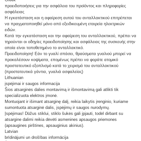
προειδοποιήσεις για την ασφάλεια του προϊόντος και πληροφορίες
ασφάλειας
Η εγκατάσταση και η αφαίρεση αυτού του ανταλλακτικού επιτρέπεται
να πραγματοποιηθεί μόνο από εξειδικευμένη εταιρεία ηλεκτρικών
ειδών.
Κατά την εγκατάσταση και την αφαίρεση του ανταλλακτικού, πρέπει να
τηρούνται οι οδηγίες προειδοποίησης και ασφάλειας της συσκευής στην
οποία είναι τοποθετημένο το ανταλλακτικό.
Προειδοποίηση! Εάν το γυαλί σπάσει, θραύσματα γυαλιού μπορεί να
προκαλέσουν κοψίματα, επομένως πρέπει να φοράτε ατομικό
προστατευτικό εξοπλισμό κατά το χειρισμό του ανταλλακτικού
(προστατευτικά γάντια, γυαλιά ασφαλείας)
Lithuanian
įspėjimai ir saugos informacija
Šios atsarginės dalies montavimą ir išmontavimą gali atlikti tik
specializuota elektros įmonė.
Montuojant ir išimant atsarginę dalį, reikia laikytis įrenginio, kuriame
sumontuota atsarginė dalis, įspėjimų ir saugos nurodymų.
Įspėjimas! Dūžus stiklui, stiklo šukės gali įpjauti, todėl dirbant su
atsargine dalimi reikia dėvėti asmenines apsaugos priemones
(apsaugines pirštines, apsauginius akinius).
Latvian
brīdinājumi un drošības informācija