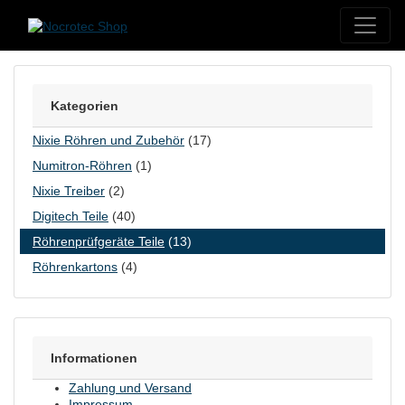
Skip to content
Kategorien
Nixie Röhren und Zubehör
(17)
Numitron-Röhren
(1)
Nixie Treiber
(2)
Digitech Teile
(40)
Röhrenprüfgeräte Teile
(13)
Röhrenkartons
(4)
Informationen
Zahlung und Versand
Impressum