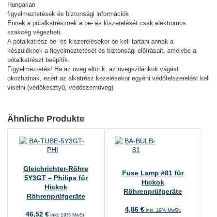
Hungarian
figyelmeztetések és biztonsági információk
Ennek a pótalkatrésznek a be- és kiszerelését csak elektromos
szakcég végezheti.
A pótalkatrész be- és kiszerelésekor be kell tartani annak a
készüléknek a figyelmeztetését és biztonsági előírásait, amelybe a
pótalkatrészt beépítik.
Figyelmeztetés! Ha az üveg eltörik, az üvegszilánkok vágást
okozhatnak, ezért az alkatrész kezelésekor egyéni védőfelszerelést kell
viselni (védőkesztyű, védőszemüveg)
Ähnliche Produkte
Gleichrichter-Röhre
Fuse Lamp #81 für
5Y3GT – Philips für
Hickok
Hickok
Röhrenprüfgeräte
Röhrenprüfgeräte
4,86
€
inkl. 19% MwSt.
46,52
€
inkl. 19% MwSt.