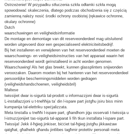
Ostrzeżenie! W przypadku stłuczenia szkła odłamki szkła mogą
spowodować skaleczenia, dlatego podczas obchodzenia się z częścią
zamienną należy nosić środki ochrony osobistej (rękawice ochronne,
okulary ochronne)
Dutch
waarschuwingen en veiligheidsinformatie
De montage en demontage van dit reserveonderdeel mag uitsluitend
worden uitgevoerd door een gespecialiseerd elektriciteitsbedrijf.
Bij het installeren en verwijderen van het reserveonderdeel moeten de
waarschuwings- en veiligheidsinstructies van het apparaat waarin het
reserveonderdeel wordt geïnstalleerd in acht worden genomen.
Waarschuwing! Als het glas breekt, kunnen glassplinters snijwonden
veroorzaken. Daarom moeten bij het hanteren van het reserveonderdeel
persoonlijke beschermingsmiddelen worden gedragen
(veiligheidshandschoenen, veiligheidsbril)
Maltese
twissijiet dwar is-sigurtà tal-prodott u informazzjoni dwar is-sigurtà
L-installazzjoni u t-tneħħija ta’ din l-ispare part jistgħu jsiru biss minn
kumpanija tal-elettriku speċjalizzata.
Meta tinstalla u tneħħi l-ispare part, għandhom jiġu osservati t-twissija u
l-istruzzjonijiet tas-sigurtà tal-apparat li fih tkun installata l-ispare part.
Twissija! Jekk il-ħġieġ jinkiser, biċċiet tal-ħġieġ jistgħu jikkawżaw
qatgħat, għalhekk għandu jintlibes tagħmir protettiv personali meta