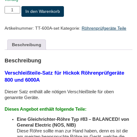
Verschleißteilesatz
In den Warenkorb
für
Hickok
Röhrenprüfgeräte
Artikelnummer:
TT-600A-set
Kategorie:
Röhrenprüfgeräte Teile
600A
und
6000
Beschreibung
Menge
Beschreibung
Verschleißteile-Satz für Hickok Röhrenprüfgeräte
800
und 6000A
Dieser Satz enthält alle nötigen Verschleißteile für oben
genannte Geräte.
Dieses Angebot enthält folgende Teile:
Eine Gleichrichter-Röhre Typ #83 – BALANCED! von
General Electric (NOS, NIB)
Diese Röhre sollte man zur Hand haben, denn es ist die
am meisten beanspruchte Röhre im Gerät, welche die