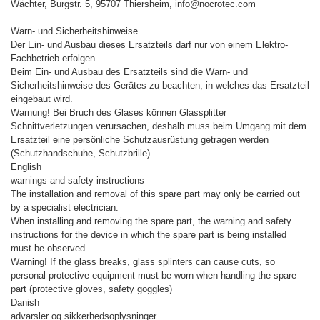
Wächter, Burgstr. 5, 95707 Thiersheim, info@nocrotec.com
Warn- und Sicherheitshinweise
Der Ein- und Ausbau dieses Ersatzteils darf nur von einem Elektro-
Fachbetrieb erfolgen.
Beim Ein- und Ausbau des Ersatzteils sind die Warn- und
Sicherheitshinweise des Gerätes zu beachten, in welches das Ersatzteil
eingebaut wird.
Warnung! Bei Bruch des Glases können Glassplitter
Schnittverletzungen verursachen, deshalb muss beim Umgang mit dem
Ersatzteil eine persönliche Schutzausrüstung getragen werden
(Schutzhandschuhe, Schutzbrille)
English
warnings and safety instructions
The installation and removal of this spare part may only be carried out
by a specialist electrician.
When installing and removing the spare part, the warning and safety
instructions for the device in which the spare part is being installed
must be observed.
Warning! If the glass breaks, glass splinters can cause cuts, so
personal protective equipment must be worn when handling the spare
part (protective gloves, safety goggles)
Danish
advarsler og sikkerhedsoplysninger