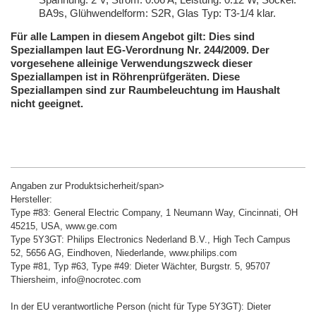
Spannung: 2 V, Strom: 0.06 A, Leistung: 0.12 W, Sockel:
BA9s, Glühwendelform: S2R, Glas Typ: T3-1/4 klar.
Für alle Lampen in diesem Angebot gilt: Dies sind
Speziallampen laut EG-Verordnung Nr. 244/2009. Der
vorgesehene alleinige Verwendungszweck dieser
Speziallampen ist in Röhrenprüfgeräten. Diese
Speziallampen sind zur Raumbeleuchtung im Haushalt
nicht geeignet.
Angaben zur Produktsicherheit/span>
Hersteller:
Type #83: General Electric Company, 1 Neumann Way, Cincinnati, OH
45215, USA, www.ge.com
Type 5Y3GT: Philips Electronics Nederland B.V., High Tech Campus
52, 5656 AG, Eindhoven, Niederlande, www.philips.com
Type #81, Typ #63, Type #49: Dieter Wächter, Burgstr. 5, 95707
Thiersheim, info@nocrotec.com
In der EU verantwortliche Person (nicht für Type 5Y3GT): Dieter