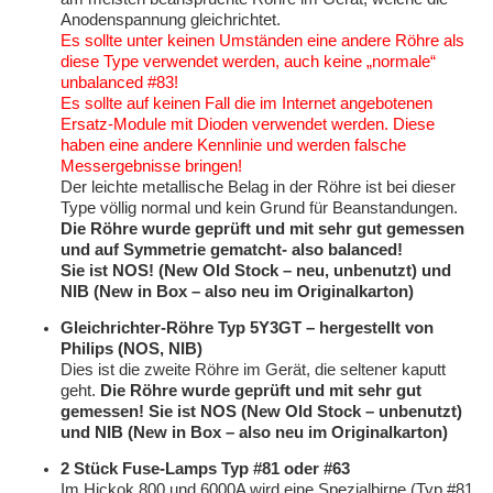
Anodenspannung gleichrichtet.
Es sollte unter keinen Umständen eine andere Röhre als
diese Type verwendet werden, auch keine „normale“
unbalanced #83!
Es sollte auf keinen Fall die im Internet angebotenen
Ersatz-Module mit Dioden verwendet werden. Diese
haben eine andere Kennlinie und werden falsche
Messergebnisse bringen!
Der leichte metallische Belag in der Röhre ist bei dieser
Type völlig normal und kein Grund für Beanstandungen.
Die Röhre wurde geprüft und mit sehr gut gemessen
und auf Symmetrie gematcht- also balanced!
Sie ist NOS! (New Old Stock – neu, unbenutzt) und
NIB (New in Box – also neu im Originalkarton)
Gleichrichter-Röhre Typ 5Y3GT
– hergestellt von
Philips
(NOS, NIB)
Dies ist die zweite Röhre im Gerät, die seltener kaputt
geht.
Die Röhre wurde geprüft und mit sehr gut
gemessen! Sie ist NOS (New Old Stock – unbenutzt)
und NIB (New in Box – also neu im Originalkarton)
2 Stück Fuse-Lamps Typ #81 oder #63
Im Hickok 800 und 6000A wird eine Spezialbirne (Typ #81