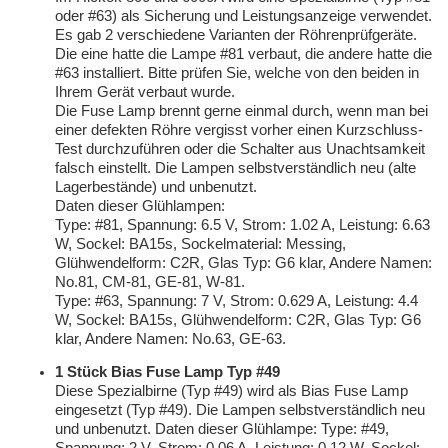
oder #63) als Sicherung und Leistungsanzeige verwendet.
Es gab 2 verschiedene Varianten der Röhrenprüfgeräte.
Die eine hatte die Lampe #81 verbaut, die andere hatte die
#63 installiert. Bitte prüfen Sie, welche von den beiden in
Ihrem Gerät verbaut wurde.
Die Fuse Lamp brennt gerne einmal durch, wenn man bei
einer defekten Röhre vergisst vorher einen Kurzschluss-
Test durchzuführen oder die Schalter aus Unachtsamkeit
falsch einstellt.
Die Lampen selbstverständlich neu (alte
Lagerbestände) und unbenutzt.
Daten dieser Glühlampen:
Type: #81, Spannung: 6.5 V, Strom: 1.02 A, Leistung: 6.63
W, Sockel: BA15s, Sockelmaterial: Messing,
Glühwendelform: C2R, Glas Typ: G6 klar, Andere Namen:
No.81, CM-81, GE-81, W-81.
Type: #63, Spannung: 7 V, Strom: 0.629 A, Leistung: 4.4
W, Sockel: BA15s, Glühwendelform: C2R, Glas Typ: G6
klar, Andere Namen: No.63, GE-63.
1
Stück Bias Fuse Lamp Typ #49
Diese Spezialbirne (Typ #49) wird als Bias Fuse Lamp
eingesetzt (Typ #49).
Die Lampen selbstverständlich neu
und unbenutzt.
Daten dieser Glühlampe: Type: #49,