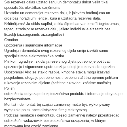
Šīs rezerves daļas uzstādīšanu un demontāžu drīkst veikt tikai
specializēts elektrības uzņēmums.
Uzstādot un demontējot rezerves daļu, ir jāievēro brīdinājuma un
drošības norādījumi ierīcei, kurā ir uzstādīta rezerves daļa.
Brīdinājums! Ja stikls saplīst, stikla šķembas var izraisīt iegriezumus,
tāpēc, strādājot ar rezerves daļu, jālieto individuālie aizsardzības
līdzekļi (aizsargcimdi, aizsargbrilles)
Croatian
upozorenja i sigurnosne informacije
Ugradnju i demontažu ovog rezervnog dijela smije izvršiti samo
specijalizirana elektrotehnička tvrtka.
Prilikom ugradnje i skidanja rezervnog dijela potrebno je poštivati ​​
upozorenja i sigurnosne upute uređaja u koji je rezervni dio ugrađen.
Upozorenje! Ako se staklo razbije, krhotine stakla mogu izazvati
posjekotine, stoga je potrebno nositi osobnu zaštitnu opremu prilikom
rukovanja rezervnim dijelom (zaštitne rukavice, zaštitne naočale)
Polish
ostrzeżenia dotyczące bezpieczeństwa produktu i informacje dotyczące
bezpieczeństwa
Montaż i demontaż tej części zamiennej może być wykonywany
wyłącznie przez specjalistyczną firmę elektryczną.
Podczas montażu i demontażu części zamiennej należy przestrzegać
ostrzeżeń i wskazówek bezpieczeństwa urządzenia, w którym
montowana jest część zamienna.