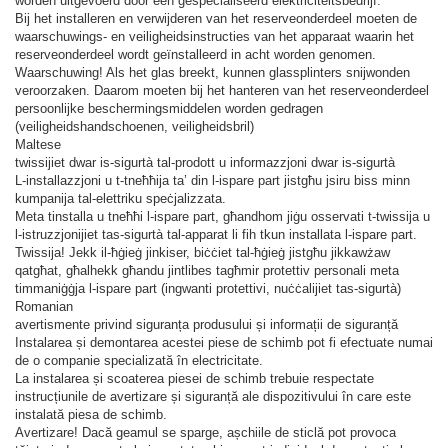
worden uitgevoerd door een gespecialiseerd elektriciteitsbedrijf.
Bij het installeren en verwijderen van het reserveonderdeel moeten de
waarschuwings- en veiligheidsinstructies van het apparaat waarin het
reserveonderdeel wordt geïnstalleerd in acht worden genomen.
Waarschuwing! Als het glas breekt, kunnen glassplinters snijwonden
veroorzaken. Daarom moeten bij het hanteren van het reserveonderdeel
persoonlijke beschermingsmiddelen worden gedragen
(veiligheidshandschoenen, veiligheidsbril)
Maltese
twissijiet dwar is-sigurtà tal-prodott u informazzjoni dwar is-sigurtà
L-installazzjoni u t-tneħħija ta’ din l-ispare part jistgħu jsiru biss minn
kumpanija tal-elettriku speċjalizzata.
Meta tinstalla u tneħħi l-ispare part, għandhom jiġu osservati t-twissija u
l-istruzzjonijiet tas-sigurtà tal-apparat li fih tkun installata l-ispare part.
Twissija! Jekk il-ħġieġ jinkiser, biċċiet tal-ħġieġ jistgħu jikkawżaw
qatgħat, għalhekk għandu jintlibes tagħmir protettiv personali meta
timmaniġġja l-ispare part (ingwanti protettivi, nuċċalijiet tas-sigurtà)
Romanian
avertismente privind siguranța produsului și informații de siguranță
Instalarea și demontarea acestei piese de schimb pot fi efectuate numai
de o companie specializată în electricitate.
La instalarea și scoaterea piesei de schimb trebuie respectate
instrucțiunile de avertizare și siguranță ale dispozitivului în care este
instalată piesa de schimb.
Avertizare! Dacă geamul se sparge, așchiile de sticlă pot provoca