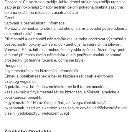
Opozorilo! Če se steklo razbije, lahko drobci stekla povzročijo ureznine,
zato je pri rokovanju z nadomestnim delom potrebna osebna zaščitna
oprema (zaščitne rokavice, zaščitna očala)
Czech
varování a bezpečnostní informace
Montáž a demontáž tohoto náhradního dílu smí provádět pouze odborná
elektrotechnická firma.
Při montáži a demontáži náhradního dílu je třeba dodržovat výstražné a
bezpečnostní pokyny zařízení, do kterého je náhradní díl instalován.
Varování! Při rozbití skla mohou úlomky skla způsobit řezné rány, proto
je nutné při manipulaci s náhradním dílem používat osobní ochranné
prostředky (ochranné rukavice, ochranné brýle)
Hungarian
figyelmeztetések és biztonsági információk
Ennek a pótalkatrésznek a be- és kiszerelését csak elektromos
szakcég végezheti.
A pótalkatrész be- és kiszerelésekor be kell tartani annak a
készüléknek a figyelmeztetését és biztonsági előírásait, amelybe a
pótalkatrészt beépítik.
Figyelmeztetés! Ha az üveg eltörik, az üvegszilánkok vágást
okozhatnak, ezért az alkatrész kezelésekor egyéni védőfelszerelést kell
viselni (védőkesztyű, védőszemüveg)
Ähnliche Produkte