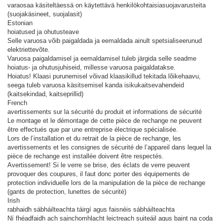
varaosaa käsiteltäessä on käytettävä henkilökohtaisia ​​suojavarusteita
(suojakäsineet, suojalasit)
Estonian
hoiatused ja ohutusteave
Selle varuosa võib paigaldada ja eemaldada ainult spetsialiseerunud
elektriettevõte.
Varuosa paigaldamisel ja eemaldamisel tuleb järgida selle seadme
hoiatus- ja ohutusjuhiseid, millesse varuosa paigaldatakse.
Hoiatus! Klaasi purunemisel võivad klaasikillud tekitada lõikehaavu,
seega tuleb varuosa käsitsemisel kanda isikukaitsevahendeid
(kaitsekindad, kaitseprillid)
French
avertissements sur la sécurité du produit et informations de sécurité
Le montage et le démontage de cette pièce de rechange ne peuvent
être effectués que par une entreprise électrique spécialisée.
Lors de l’installation et du retrait de la pièce de rechange, les
avertissements et les consignes de sécurité de l’appareil dans lequel la
pièce de rechange est installée doivent être respectés.
Avertissement! Si le verre se brise, des éclats de verre peuvent
provoquer des coupures, il faut donc porter des équipements de
protection individuelle lors de la manipulation de la pièce de rechange
(gants de protection, lunettes de sécurité)
Irish
rabhaidh sábháilteachta táirgí agus faisnéis sábháilteachta
Ní fhéadfaidh ach sainchomhlacht leictreach suiteáil agus baint na coda