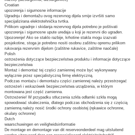
Croatian
upozorenja i sigurnosne informacije
Ugradnju i demontažu ovog rezervnog dijela smije izvršiti samo
specijalizirana elektrotehnička tvrtka.
Prilikom ugradnje i skidanja rezervnog dijela potrebno je poštivati ​​
upozorenja i sigurnosne upute uređaja u koji je rezervni dio ugrađen.
Upozorenje! Ako se staklo razbije, krhotine stakla mogu izazvati
posjekotine, stoga je potrebno nositi osobnu zaštitnu opremu prilikom
rukovanja rezervnim dijelom (zaštitne rukavice, zaštitne naočale)
Polish
ostrzeżenia dotyczące bezpieczeństwa produktu i informacje dotyczące
bezpieczeństwa
Montaż i demontaż tej części zamiennej może być wykonywany
wyłącznie przez specjalistyczną firmę elektryczną.
Podczas montażu i demontażu części zamiennej należy przestrzegać
ostrzeżeń i wskazówek bezpieczeństwa urządzenia, w którym
montowana jest część zamienna.
Ostrzeżenie! W przypadku stłuczenia szkła odłamki szkła mogą
spowodować skaleczenia, dlatego podczas obchodzenia się z częścią
zamienną należy nosić środki ochrony osobistej (rękawice ochronne,
okulary ochronne)
Dutch
waarschuwingen en veiligheidsinformatie
De montage en demontage van dit reserveonderdeel mag uitsluitend