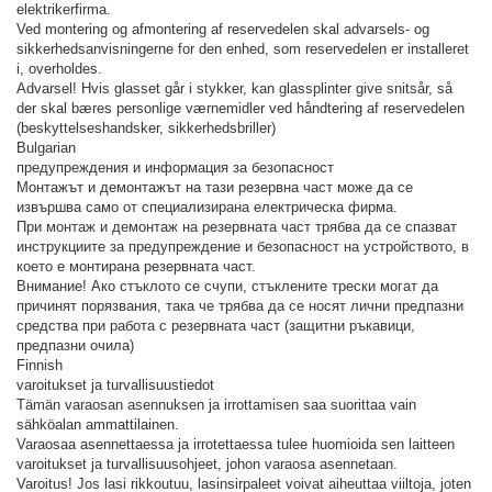
elektrikerfirma.
Ved montering og afmontering af reservedelen skal advarsels- og
sikkerhedsanvisningerne for den enhed, som reservedelen er installeret
i, overholdes.
Advarsel! Hvis glasset går i stykker, kan glassplinter give snitsår, så
der skal bæres personlige værnemidler ved håndtering af reservedelen
(beskyttelseshandsker, sikkerhedsbriller)
Bulgarian
предупреждения и информация за безопасност
Монтажът и демонтажът на тази резервна част може да се
извършва само от специализирана електрическа фирма.
При монтаж и демонтаж на резервната част трябва да се спазват
инструкциите за предупреждение и безопасност на устройството, в
което е монтирана резервната част.
Внимание! Ако стъклото се счупи, стъклените трески могат да
причинят порязвания, така че трябва да се носят лични предпазни
средства при работа с резервната част (защитни ръкавици,
предпазни очила)
Finnish
varoitukset ja turvallisuustiedot
Tämän varaosan asennuksen ja irrottamisen saa suorittaa vain
sähköalan ammattilainen.
Varaosaa asennettaessa ja irrotettaessa tulee huomioida sen laitteen
varoitukset ja turvallisuusohjeet, johon varaosa asennetaan.
Varoitus! Jos lasi rikkoutuu, lasinsirpaleet voivat aiheuttaa viiltoja, joten