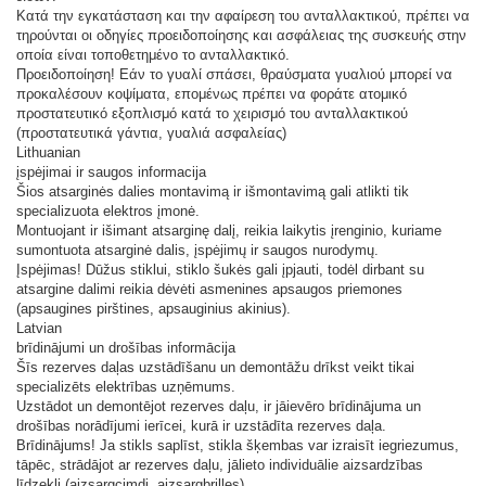
Κατά την εγκατάσταση και την αφαίρεση του ανταλλακτικού, πρέπει να
τηρούνται οι οδηγίες προειδοποίησης και ασφάλειας της συσκευής στην
οποία είναι τοποθετημένο το ανταλλακτικό.
Προειδοποίηση! Εάν το γυαλί σπάσει, θραύσματα γυαλιού μπορεί να
προκαλέσουν κοψίματα, επομένως πρέπει να φοράτε ατομικό
προστατευτικό εξοπλισμό κατά το χειρισμό του ανταλλακτικού
(προστατευτικά γάντια, γυαλιά ασφαλείας)
Lithuanian
įspėjimai ir saugos informacija
Šios atsarginės dalies montavimą ir išmontavimą gali atlikti tik
specializuota elektros įmonė.
Montuojant ir išimant atsarginę dalį, reikia laikytis įrenginio, kuriame
sumontuota atsarginė dalis, įspėjimų ir saugos nurodymų.
Įspėjimas! Dūžus stiklui, stiklo šukės gali įpjauti, todėl dirbant su
atsargine dalimi reikia dėvėti asmenines apsaugos priemones
(apsaugines pirštines, apsauginius akinius).
Latvian
brīdinājumi un drošības informācija
Šīs rezerves daļas uzstādīšanu un demontāžu drīkst veikt tikai
specializēts elektrības uzņēmums.
Uzstādot un demontējot rezerves daļu, ir jāievēro brīdinājuma un
drošības norādījumi ierīcei, kurā ir uzstādīta rezerves daļa.
Brīdinājums! Ja stikls saplīst, stikla šķembas var izraisīt iegriezumus,
tāpēc, strādājot ar rezerves daļu, jālieto individuālie aizsardzības
līdzekļi (aizsargcimdi, aizsargbrilles)