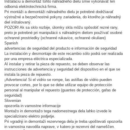
Inštaláciu a demontáž tohto náhradného dielu smie vykonávať len
odborná elektrotechnická firma.
Pri montáži a demontáži náhradného dielu je potrebné dodržiavať
výstražné a bezpečnostné pokyny zariadenia, do ktorého je náhradný
diel inštalovaný.
POZOR! Ak sa sklo rozbije, úlomky skla môžu spôsobiť rezné rany,
preto je potrebné pri manipulácii s náhradným dielom používať osobné
ochranné prostriedky (ochranné rukavice, ochranné okuliare)
Spanish
advertencias de seguridad del producto e información de seguridad
La instalación y desmontaje de este recambio sólo podrá ser realizada
por una empresa eléctrica especializada.
Al instalar y retirar la pieza de repuesto, se deben observar las
instrucciones de advertencia y seguridad del dispositivo en el que se
instala la pieza de repuesto.
¡
Advertencia! Si el vidrio se rompe, las astillas de vidrio pueden
provocar cortes, por lo que se debe utilizar equipo de protección
personal al manipular el repuesto (guantes de protección, gafas de
seguridad)
Slovenian
opozorila in varnostne informacije
Montažo in demontažo tega nadomestnega dela lahko izvede le
specializirano elektro podjetje.
Pri vgradnji in demontaži rezervnega dela je treba upoštevati opozorila
in varnostna navodila naprave, v katero je rezervni del nameščen.