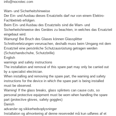
info@nocrotec.com
Warn- und Sicherheitshinweise
Der Ein- und Ausbau dieses Ersatzteils darf nur von einem Elektro-
Fachbetrieb erfolgen.
Beim Ein- und Ausbau des Ersatzteils sind die Warn- und
Sicherheitshinweise des Gerätes zu beachten, in welches das Ersatzteil
eingebaut wird.
Warnung! Bei Bruch des Glases können Glassplitter
Schnittverletzungen verursachen, deshalb muss beim Umgang mit dem
Ersatzteil eine persönliche Schutzausrüstung getragen werden
(Schutzhandschuhe, Schutzbrille)
English
warnings and safety instructions
The installation and removal of this spare part may only be carried out
by a specialist electrician.
When installing and removing the spare part, the warning and safety
instructions for the device in which the spare part is being installed
must be observed.
Warning! If the glass breaks, glass splinters can cause cuts, so
personal protective equipment must be worn when handling the spare
part (protective gloves, safety goggles)
Danish
advarsler og sikkerhedsoplysninger
Installation og afmontering af denne reservedel må kun udføres af et