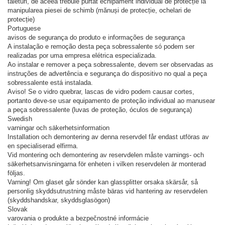
tăieturi, de aceea trebuie purtat echipament individual de protecție la
manipularea piesei de schimb (mănuși de protecție, ochelari de
protecție)
Portuguese
avisos de segurança do produto e informações de segurança
A instalação e remoção desta peça sobressalente só podem ser
realizadas por uma empresa elétrica especializada.
Ao instalar e remover a peça sobressalente, devem ser observadas as
instruções de advertência e segurança do dispositivo no qual a peça
sobressalente está instalada.
Aviso! Se o vidro quebrar, lascas de vidro podem causar cortes,
portanto deve-se usar equipamento de proteção individual ao manusear
a peça sobressalente (luvas de proteção, óculos de segurança)
Swedish
varningar och säkerhetsinformation
Installation och demontering av denna reservdel får endast utföras av
en specialiserad elfirma.
Vid montering och demontering av reservdelen måste varnings- och
säkerhetsanvisningarna för enheten i vilken reservdelen är monterad
följas.
Varning! Om glaset går sönder kan glassplitter orsaka skärsår, så
personlig skyddsutrustning måste bäras vid hantering av reservdelen
(skyddshandskar, skyddsglasögon)
Slovak
varovania o produkte a bezpečnostné informácie