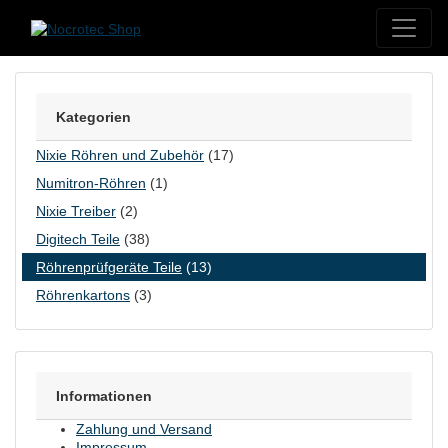
Skip to content
Kategorien
Nixie Röhren und Zubehör
(17)
Numitron-Röhren
(1)
Nixie Treiber
(2)
Digitech Teile
(38)
Röhrenprüfgeräte Teile
(13)
Röhrenkartons
(3)
Informationen
Zahlung und Versand
Impressum