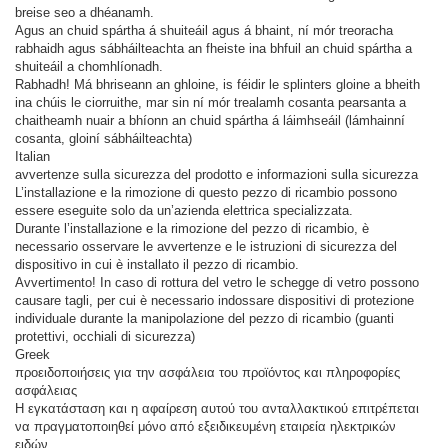
breise seo a dhéanamh.
Agus an chuid spártha á shuiteáil agus á bhaint, ní mór treoracha
rabhaidh agus sábháilteachta an fheiste ina bhfuil an chuid spártha a
shuiteáil a chomhlíonadh.
Rabhadh! Má bhriseann an ghloine, is féidir le splinters gloine a bheith
ina chúis le ciorruithe, mar sin ní mór trealamh cosanta pearsanta a
chaitheamh nuair a bhíonn an chuid spártha á láimhseáil (lámhainní
cosanta, gloiní sábháilteachta)
Italian
avvertenze sulla sicurezza del prodotto e informazioni sulla sicurezza
L’installazione e la rimozione di questo pezzo di ricambio possono
essere eseguite solo da un’azienda elettrica specializzata.
Durante l’installazione e la rimozione del pezzo di ricambio, è
necessario osservare le avvertenze e le istruzioni di sicurezza del
dispositivo in cui è installato il pezzo di ricambio.
Avvertimento! In caso di rottura del vetro le schegge di vetro possono
causare tagli, per cui è necessario indossare dispositivi di protezione
individuale durante la manipolazione del pezzo di ricambio (guanti
protettivi, occhiali di sicurezza)
Greek
προειδοποιήσεις για την ασφάλεια του προϊόντος και πληροφορίες
ασφάλειας
Η εγκατάσταση και η αφαίρεση αυτού του ανταλλακτικού επιτρέπεται
να πραγματοποιηθεί μόνο από εξειδικευμένη εταιρεία ηλεκτρικών
ειδών.