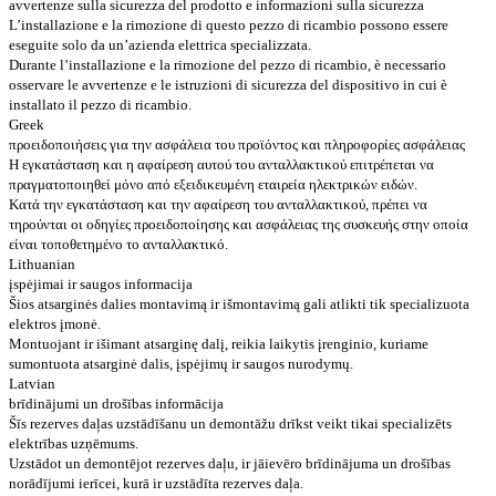
avvertenze sulla sicurezza del prodotto e informazioni sulla sicurezza
L’installazione e la rimozione di questo pezzo di ricambio possono essere
eseguite solo da un’azienda elettrica specializzata.
Durante l’installazione e la rimozione del pezzo di ricambio, è necessario
osservare le avvertenze e le istruzioni di sicurezza del dispositivo in cui è
installato il pezzo di ricambio.
Greek
προειδοποιήσεις για την ασφάλεια του προϊόντος και πληροφορίες ασφάλειας
Η εγκατάσταση και η αφαίρεση αυτού του ανταλλακτικού επιτρέπεται να
πραγματοποιηθεί μόνο από εξειδικευμένη εταιρεία ηλεκτρικών ειδών.
Κατά την εγκατάσταση και την αφαίρεση του ανταλλακτικού, πρέπει να
τηρούνται οι οδηγίες προειδοποίησης και ασφάλειας της συσκευής στην οποία
είναι τοποθετημένο το ανταλλακτικό.
Lithuanian
įspėjimai ir saugos informacija
Šios atsarginės dalies montavimą ir išmontavimą gali atlikti tik specializuota
elektros įmonė.
Montuojant ir išimant atsarginę dalį, reikia laikytis įrenginio, kuriame
sumontuota atsarginė dalis, įspėjimų ir saugos nurodymų.
Latvian
brīdinājumi un drošības informācija
Šīs rezerves daļas uzstādīšanu un demontāžu drīkst veikt tikai specializēts
elektrības uzņēmums.
Uzstādot un demontējot rezerves daļu, ir jāievēro brīdinājuma un drošības
norādījumi ierīcei, kurā ir uzstādīta rezerves daļa.