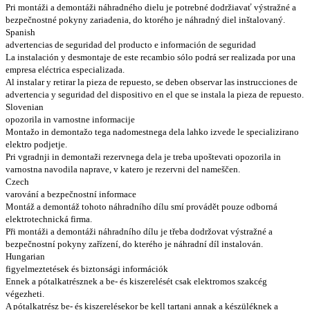
Pri montáži a demontáži náhradného dielu je potrebné dodržiavať výstražné a
bezpečnostné pokyny zariadenia, do ktorého je náhradný diel inštalovaný.
Spanish
advertencias de seguridad del producto e información de seguridad
La instalación y desmontaje de este recambio sólo podrá ser realizada por una
empresa eléctrica especializada.
Al instalar y retirar la pieza de repuesto, se deben observar las instrucciones de
advertencia y seguridad del dispositivo en el que se instala la pieza de repuesto.
Slovenian
opozorila in varnostne informacije
Montažo in demontažo tega nadomestnega dela lahko izvede le specializirano
elektro podjetje.
Pri vgradnji in demontaži rezervnega dela je treba upoštevati opozorila in
varnostna navodila naprave, v katero je rezervni del nameščen.
Czech
varování a bezpečnostní informace
Montáž a demontáž tohoto náhradního dílu smí provádět pouze odborná
elektrotechnická firma.
Při montáži a demontáži náhradního dílu je třeba dodržovat výstražné a
bezpečnostní pokyny zařízení, do kterého je náhradní díl instalován.
Hungarian
figyelmeztetések és biztonsági információk
Ennek a pótalkatrésznek a be- és kiszerelését csak elektromos szakcég
végezheti.
A pótalkatrész be- és kiszerelésekor be kell tartani annak a készüléknek a