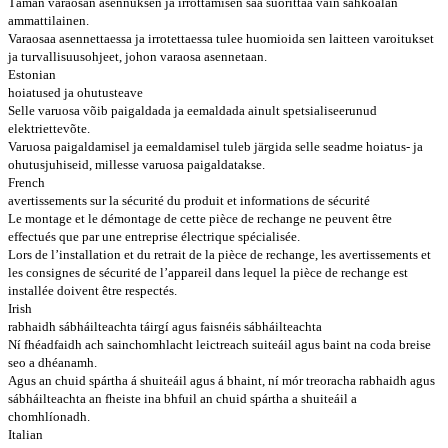
Tämän varaosan asennuksen ja irrottamisen saa suorittaa vain sähköalan
ammattilainen.
Varaosaa asennettaessa ja irrotettaessa tulee huomioida sen laitteen varoitukset
ja turvallisuusohjeet, johon varaosa asennetaan.
Estonian
hoiatused ja ohutusteave
Selle varuosa võib paigaldada ja eemaldada ainult spetsialiseerunud
elektriettevõte.
Varuosa paigaldamisel ja eemaldamisel tuleb järgida selle seadme hoiatus- ja
ohutusjuhiseid, millesse varuosa paigaldatakse.
French
avertissements sur la sécurité du produit et informations de sécurité
Le montage et le démontage de cette pièce de rechange ne peuvent être
effectués que par une entreprise électrique spécialisée.
Lors de l’installation et du retrait de la pièce de rechange, les avertissements et
les consignes de sécurité de l’appareil dans lequel la pièce de rechange est
installée doivent être respectés.
Irish
rabhaidh sábháilteachta táirgí agus faisnéis sábháilteachta
Ní fhéadfaidh ach sainchomhlacht leictreach suiteáil agus baint na coda breise
seo a dhéanamh.
Agus an chuid spártha á shuiteáil agus á bhaint, ní mór treoracha rabhaidh agus
sábháilteachta an fheiste ina bhfuil an chuid spártha a shuiteáil a
chomhlíonadh.
Italian