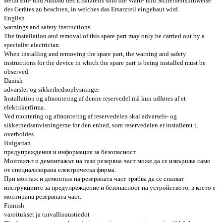
Beim Ein- und Ausbau des Ersatzteils sind die Warn- und Sicherheitshinweise
des Gerätes zu beachten, in welches das Ersatzteil eingebaut wird.
English
warnings and safety instructions
The installation and removal of this spare part may only be carried out by a
specialist electrician.
When installing and removing the spare part, the warning and safety
instructions for the device in which the spare part is being installed must be
observed.
Danish
advarsler og sikkerhedsoplysninger
Installation og afmontering af denne reservedel må kun udføres af et
elektrikerfirma.
Ved montering og afmontering af reservedelen skal advarsels- og
sikkerhedsanvisningerne for den enhed, som reservedelen er installeret i,
overholdes.
Bulgarian
предупреждения и информация за безопасност
Монтажът и демонтажът на тази резервна част може да се извършва само
от специализирана електрическа фирма.
При монтаж и демонтаж на резервната част трябва да се спазват
инструкциите за предупреждение и безопасност на устройството, в което е
монтирана резервната част.
Finnish
varoitukset ja turvallisuustiedot