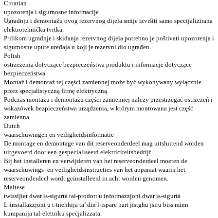
Croatian
upozorenja i sigurnosne informacije
Ugradnju i demontažu ovog rezervnog dijela smije izvršiti samo specijalizirana
elektrotehnička tvrtka.
Prilikom ugradnje i skidanja rezervnog dijela potrebno je poštivati ​​upozorenja i
sigurnosne upute uređaja u koji je rezervni dio ugrađen.
Polish
ostrzeżenia dotyczące bezpieczeństwa produktu i informacje dotyczące
bezpieczeństwa
Montaż i demontaż tej części zamiennej może być wykonywany wyłącznie
przez specjalistyczną firmę elektryczną.
Podczas montażu i demontażu części zamiennej należy przestrzegać ostrzeżeń i
wskazówek bezpieczeństwa urządzenia, w którym montowana jest część
zamienna.
Dutch
waarschuwingen en veiligheidsinformatie
De montage en demontage van dit reserveonderdeel mag uitsluitend worden
uitgevoerd door een gespecialiseerd elektriciteitsbedrijf.
Bij het installeren en verwijderen van het reserveonderdeel moeten de
waarschuwings- en veiligheidsinstructies van het apparaat waarin het
reserveonderdeel wordt geïnstalleerd in acht worden genomen.
Maltese
twissijiet dwar is-sigurtà tal-prodott u informazzjoni dwar is-sigurtà
L-installazzjoni u t-tneħħija ta’ din l-ispare part jistgħu jsiru biss minn
kumpanija tal-elettriku speċjalizzata.