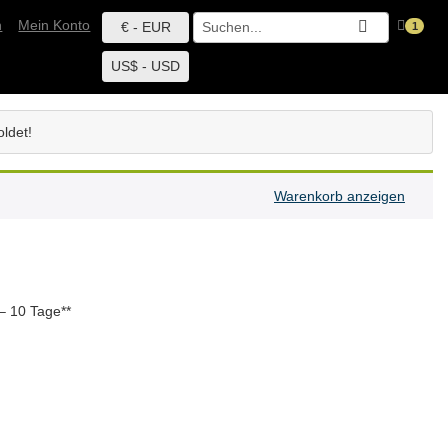
h
Mein Konto
€ - EUR
1
US$ - USD
ldet!
Warenkorb anzeigen
– 10 Tage**