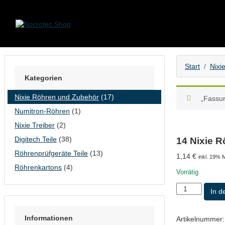
Skip to content
Start
Nixi
Kategorien
Nixie Röhren und Zubehör
(17)
„Fassu
Numitron-Röhren
(1)
Nixie Treiber
(2)
Digitech Teile
(38)
14 Nixie 
Röhrenprüfgeräte Teile
(13)
1,14
€
inkl. 19% 
Röhrenkartons
(4)
Vorrätig
14
In d
Nixie
Röhren
Fassungsbuch
Informationen
Artikelnummer
-