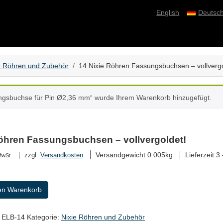
English
Deutsc
e Röhren und Zubehör
14 Nixie Röhren Fassungsbuchsen – vollvergo
ngsbuchse für Pin Ø2,36 mm“ wurde Ihrem Warenkorb hinzugefügt.
Röhren Fassungsbuchsen – vollvergoldet!
Versandgewicht 0.005kg
Lieferzeit
3 
zzgl.
Versandkosten
MwSt.
en Warenkorb
sen
:
ELB-14
Kategorie:
Nixie Röhren und Zubehör