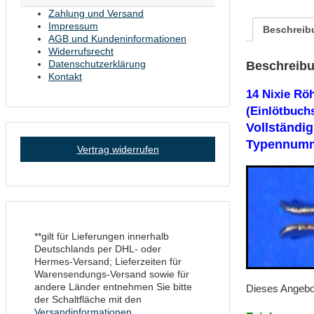
vollvergoldet!
Zahlung und Versand
Menge
Impressum
Beschreib
AGB und Kundeninformationen
Widerrufsrecht
Datenschutzerklärung
Beschreib
Kontakt
14 Nixie R
(Einlötbuch
Vollständig
Typennumm
Vertrag widerrufen
**gilt für Lieferungen innerhalb
Deutschlands per DHL- oder
Hermes-Versand; Lieferzeiten für
Warensendungs-Versand sowie für
andere Länder entnehmen Sie bitte
Dieses Angebo
der Schaltfläche mit den
Versandinformationen