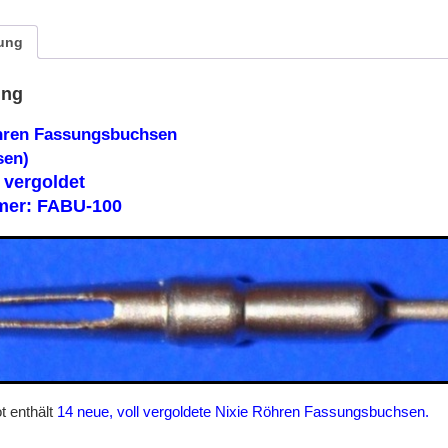
ung
ung
öhren Fassungsbuchsen
sen)
 vergoldet
er: FABU-100
t enthält
14 neue, voll vergoldete Nixie Röhren Fassungsbuchsen.