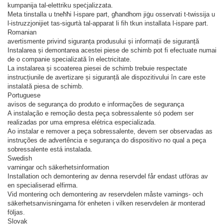
kumpanija tal-elettriku speċjalizzata.
Meta tinstalla u tneħħi l-ispare part, għandhom jiġu osservati t-twissija u
l-istruzzjonijiet tas-sigurtà tal-apparat li fih tkun installata l-ispare part.
Romanian
avertismente privind siguranța produsului și informații de siguranță
Instalarea și demontarea acestei piese de schimb pot fi efectuate numai
de o companie specializată în electricitate.
La instalarea și scoaterea piesei de schimb trebuie respectate
instrucțiunile de avertizare și siguranță ale dispozitivului în care este
instalată piesa de schimb.
Portuguese
avisos de segurança do produto e informações de segurança
A instalação e remoção desta peça sobressalente só podem ser
realizadas por uma empresa elétrica especializada.
Ao instalar e remover a peça sobressalente, devem ser observadas as
instruções de advertência e segurança do dispositivo no qual a peça
sobressalente está instalada.
Swedish
varningar och säkerhetsinformation
Installation och demontering av denna reservdel får endast utföras av
en specialiserad elfirma.
Vid montering och demontering av reservdelen måste varnings- och
säkerhetsanvisningarna för enheten i vilken reservdelen är monterad
följas.
Slovak