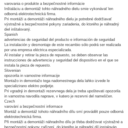
varovania o produkte a bezpečnostné informácie
Inštaláciu a demontáž tohto náhradného dielu smie vykonávať len
odborná elektrotechnická firma.
Pri montáži a demontáži náhradného dielu je potrebné dodržiavať
výstražné a bezpečnostné pokyny zariadenia, do ktorého je náhradný
diel inštalovaný.
Spanish
advertencias de seguridad del producto e información de seguridad
La instalación y desmontaje de este recambio sólo podrá ser realizada
por una empresa eléctrica especializada.
Al instalar y retirar la pieza de repuesto, se deben observar las
instrucciones de advertencia y seguridad del dispositivo en el que se
instala la pieza de repuesto.
Slovenian
opozorila in varnostne informacije
Montažo in demontažo tega nadomestnega dela lahko izvede le
specializirano elektro podjetje.
Pri vgradnji in demontaži rezervnega dela je treba upoštevati opozorila
in varnostna navodila naprave, v katero je rezervni del nameščen.
Czech
varování a bezpečnostní informace
Montáž a demontáž tohoto náhradního dílu smí provádět pouze odborná
elektrotechnická firma.
Při montáži a demontáži náhradního dílu je třeba dodržovat výstražné a
bezpečnostní pokyny zařízení, do kterého je náhradní díl instalován.