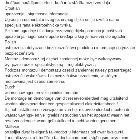
drošības norādījumi ierīcei, kurā ir uzstādīta rezerves daļa.
Croatian
upozorenja i sigurnosne informacije
Ugradnju i demontažu ovog rezervnog dijela smije izvršiti samo
specijalizirana elektrotehnička tvrtka.
Prilikom ugradnje i skidanja rezervnog dijela potrebno je poštivati ​​
upozorenja i sigurnosne upute uređaja u koji je rezervni dio ugrađen.
Polish
ostrzeżenia dotyczące bezpieczeństwa produktu i informacje dotyczące
bezpieczeństwa
Montaż i demontaż tej części zamiennej może być wykonywany
wyłącznie przez specjalistyczną firmę elektryczną.
Podczas montażu i demontażu części zamiennej należy przestrzegać
ostrzeżeń i wskazówek bezpieczeństwa urządzenia, w którym
montowana jest część zamienna.
Dutch
waarschuwingen en veiligheidsinformatie
De montage en demontage van dit reserveonderdeel mag uitsluitend
worden uitgevoerd door een gespecialiseerd elektriciteitsbedrijf.
Bij het installeren en verwijderen van het reserveonderdeel moeten de
waarschuwings- en veiligheidsinstructies van het apparaat waarin het
reserveonderdeel wordt geïnstalleerd in acht worden genomen.
Maltese
twissijiet dwar is-sigurtà tal-prodott u informazzjoni dwar is-sigurtà
L-installazzjoni u t-tneħħija ta’ din l-ispare part jistgħu jsiru biss minn