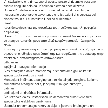
L’installazione e la rimozione di questo pezzo di ricambio possono
essere eseguite solo da un’azienda elettrica specializzata.
Durante l’installazione e la rimozione del pezzo di ricambio, è
necessario osservare le avvertenze e le istruzioni di sicurezza del
dispositivo in cui è installato il pezzo di ricambio.
Greek
προειδοποιήσεις για την ασφάλεια του προϊόντος και πληροφορίες
ασφάλειας
Η εγκατάσταση και η αφαίρεση αυτού του ανταλλακτικού επιτρέπεται
να πραγματοποιηθεί μόνο από εξειδικευμένη εταιρεία ηλεκτρικών
ειδών.
Κατά την εγκατάσταση και την αφαίρεση του ανταλλακτικού, πρέπει να
τηρούνται οι οδηγίες προειδοποίησης και ασφάλειας της συσκευής στην
οποία είναι τοποθετημένο το ανταλλακτικό.
Lithuanian
įspėjimai ir saugos informacija
Šios atsarginės dalies montavimą ir išmontavimą gali atlikti tik
specializuota elektros įmonė.
Montuojant ir išimant atsarginę dalį, reikia laikytis įrenginio, kuriame
sumontuota atsarginė dalis, įspėjimų ir saugos nurodymų.
Latvian
brīdinājumi un drošības informācija
Šīs rezerves daļas uzstādīšanu un demontāžu drīkst veikt tikai
specializēts elektrības uzņēmums.
Uzstādot un demontējot rezerves daļu, ir jāievēro brīdinājuma un