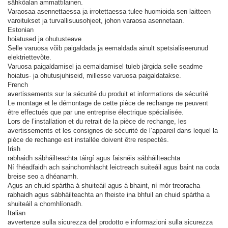
sähköalan ammattilainen.
Varaosaa asennettaessa ja irrotettaessa tulee huomioida sen laitteen
varoitukset ja turvallisuusohjeet, johon varaosa asennetaan.
Estonian
hoiatused ja ohutusteave
Selle varuosa võib paigaldada ja eemaldada ainult spetsialiseerunud
elektriettevõte.
Varuosa paigaldamisel ja eemaldamisel tuleb järgida selle seadme
hoiatus- ja ohutusjuhiseid, millesse varuosa paigaldatakse.
French
avertissements sur la sécurité du produit et informations de sécurité
Le montage et le démontage de cette pièce de rechange ne peuvent
être effectués que par une entreprise électrique spécialisée.
Lors de l’installation et du retrait de la pièce de rechange, les
avertissements et les consignes de sécurité de l’appareil dans lequel la
pièce de rechange est installée doivent être respectés.
Irish
rabhaidh sábháilteachta táirgí agus faisnéis sábháilteachta
Ní fhéadfaidh ach sainchomhlacht leictreach suiteáil agus baint na coda
breise seo a dhéanamh.
Agus an chuid spártha á shuiteáil agus á bhaint, ní mór treoracha
rabhaidh agus sábháilteachta an fheiste ina bhfuil an chuid spártha a
shuiteáil a chomhlíonadh.
Italian
avvertenze sulla sicurezza del prodotto e informazioni sulla sicurezza