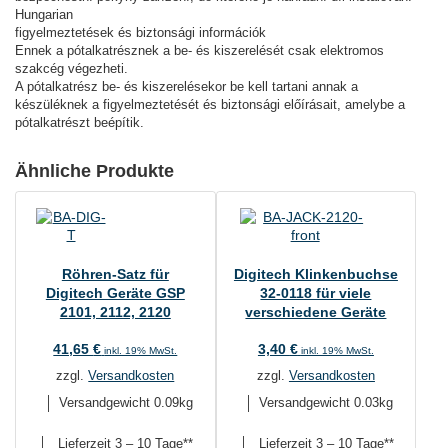
Hungarian
figyelmeztetések és biztonsági információk
Ennek a pótalkatrésznek a be- és kiszerelését csak elektromos
szakcég végezheti.
A pótalkatrész be- és kiszerelésekor be kell tartani annak a
készüléknek a figyelmeztetését és biztonsági előírásait, amelybe a
pótalkatrészt beépítik.
Ähnliche Produkte
Röhren-Satz für
Digitech Klinkenbuchse
Digitech Geräte GSP
32-0118 für viele
2101, 2112, 2120
verschiedene Geräte
41,65
€
3,40
€
inkl. 19% MwSt.
inkl. 19% MwSt.
zzgl.
Versandkosten
zzgl.
Versandkosten
Versandgewicht 0.09kg
Versandgewicht 0.03kg
Lieferzeit
3 – 10 Tage**
Lieferzeit
3 – 10 Tage**