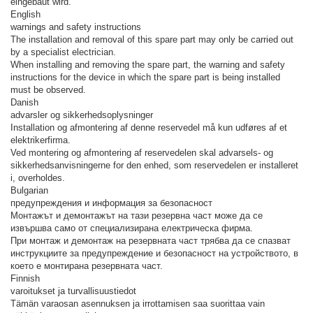
eingebaut wird.
English
warnings and safety instructions
The installation and removal of this spare part may only be carried out
by a specialist electrician.
When installing and removing the spare part, the warning and safety
instructions for the device in which the spare part is being installed
must be observed.
Danish
advarsler og sikkerhedsoplysninger
Installation og afmontering af denne reservedel må kun udføres af et
elektrikerfirma.
Ved montering og afmontering af reservedelen skal advarsels- og
sikkerhedsanvisningerne for den enhed, som reservedelen er installeret
i, overholdes.
Bulgarian
предупреждения и информация за безопасност
Монтажът и демонтажът на тази резервна част може да се
извършва само от специализирана електрическа фирма.
При монтаж и демонтаж на резервната част трябва да се спазват
инструкциите за предупреждение и безопасност на устройството, в
което е монтирана резервната част.
Finnish
varoitukset ja turvallisuustiedot
Tämän varaosan asennuksen ja irrottamisen saa suorittaa vain